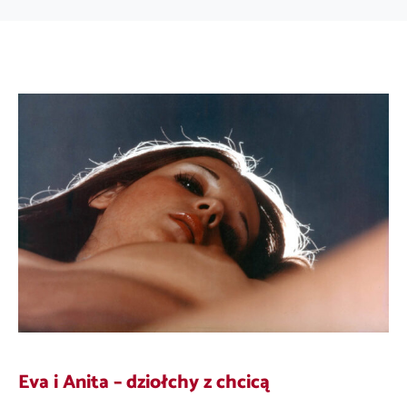
Eva i Anita – dziołchy z chcicą