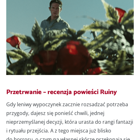
Przetrwanie – recenzja powieści Ruiny
Gdy leniwy wypoczynek zacznie rozsadzać potrzeba
przygody, dajesz się ponieść chwili, jednej
nieprzemyślanej decyzji, która urasta do rangi fantazji
i rytuału przejścia. A z tego miejsca już blisko
do horroru, o czym na własnej skórze przekonają się