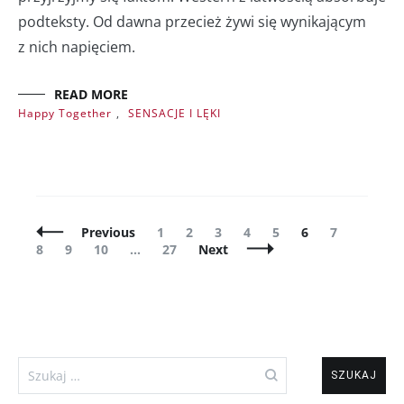
podteksty. Od dawna przecież żywi się wynikającym
z nich napięciem.
READ MORE
Happy Together
,
SENSACJE I LĘKI
Posts
Page
Page
Page
Page
Page
Page
Page
Page
Previous
1
2
3
4
5
6
7
Navigation
Page
Page
Page
8
9
10
…
27
Next
Szukaj: