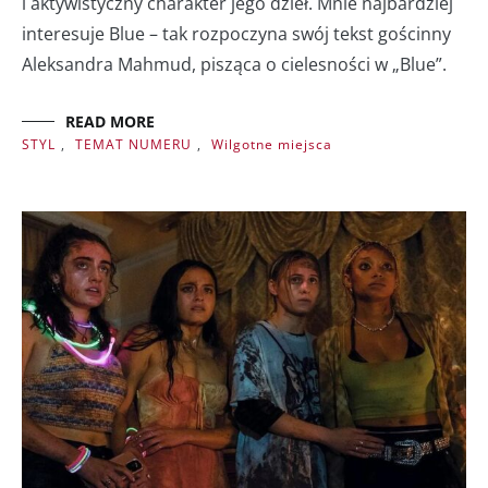
i aktywistyczny charakter jego dzieł. Mnie najbardziej
interesuje Blue – tak rozpoczyna swój tekst gościnny
Aleksandra Mahmud, pisząca o cielesności w „Blue”.
READ MORE
STYL
,
TEMAT NUMERU
,
Wilgotne miejsca