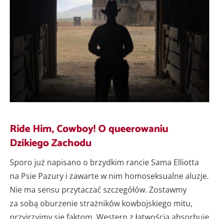
Ride Him, Cowboy! O queerowaniu
Dzikiego Zachodu
Sporo już napisano o brzydkim rancie Sama Elliotta
na Psie Pazury i zawarte w nim homoseksualne aluzje.
Nie ma sensu przytaczać szczegółów. Zostawmy
za sobą oburzenie strażników kowbojskiego mitu,
przyjrzyjmy się faktom. Western z łatwością absorbuje