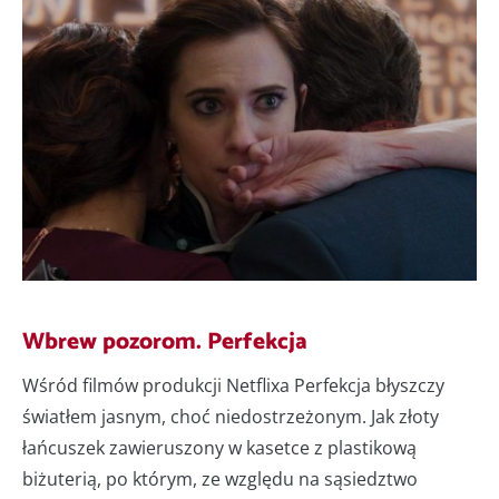
Wbrew pozorom. Perfekcja
Wśród filmów produkcji Netflixa Perfekcja błyszczy
światłem jasnym, choć niedostrzeżonym. Jak złoty
łańcuszek zawieruszony w kasetce z plastikową
biżuterią, po którym, ze względu na sąsiedztwo