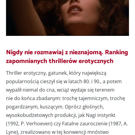
Nigdy nie rozmawiaj z nieznajomą. Ranking
zapomnianych thrillerów erotycznych
Thriller erotyczny, gatunek, który największą
popularnością cieszył się w latach 80. i 90., a potem
wypalił niemal do cna, wciąż wydaje się terenem
nie do końca zbadanym: trochę tajemniczym, trochę
pogardzanym, kuszącym. Oprócz głośnych,
wysokobudżetowych produkcji, jak Nagi instynkt
(1992, P. Verhoeven) czy Fatalne zauroczenie (1987, A.
Lyne), zrealizowano w tej konwencji mnóstwo