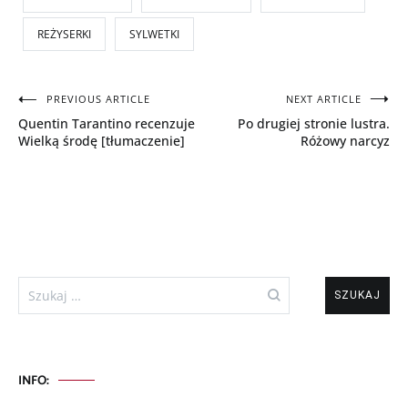
REŻYSERKI
SYLWETKI
Nawigacja
PREVIOUS ARTICLE
NEXT ARTICLE
Quentin Tarantino recenzuje
Po drugiej stronie lustra.
wpisu
Wielką środę [tłumaczenie]
Różowy narcyz
Szukaj:
INFO: