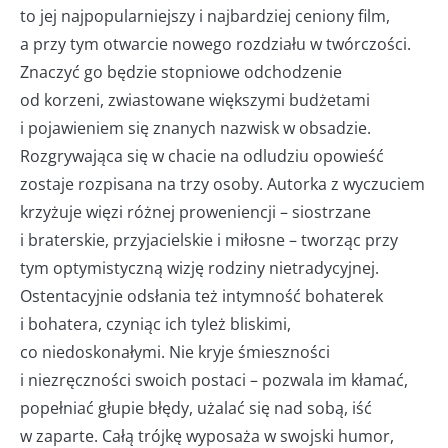
to jej najpopularniejszy i najbardziej ceniony film,
a przy tym otwarcie nowego rozdziału w twórczości.
Znaczyć go będzie stopniowe odchodzenie
od korzeni, zwiastowane większymi budżetami
i pojawieniem się znanych nazwisk w obsadzie.
Rozgrywająca się w chacie na odludziu opowieść
zostaje rozpisana na trzy osoby. Autorka z wyczuciem
krzyżuje więzi różnej proweniencji – siostrzane
i braterskie, przyjacielskie i miłosne – tworząc przy
tym optymistyczną wizję rodziny nietradycyjnej.
Ostentacyjnie odsłania też intymność bohaterek
i bohatera, czyniąc ich tyleż bliskimi,
co niedoskonałymi. Nie kryje śmieszności
i niezręczności swoich postaci – pozwala im kłamać,
popełniać głupie błędy, użalać się nad sobą, iść
w zaparte. Całą trójkę wyposaża w swojski humor,