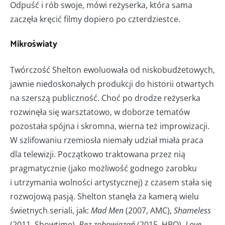
Odpuść i rób swoje, mówi reżyserka, która sama
zaczęła kręcić filmy dopiero po czterdziestce.
Mikroświaty
Twórczość Shelton ewoluowała od niskobudżetowych,
jawnie niedoskonałych produkcji do historii otwartych
na szerszą publiczność. Choć po drodze reżyserka
rozwinęła się warsztatowo, w doborze tematów
pozostała spójna i skromna, wierna też improwizacji.
W szlifowaniu rzemiosła niemały udział miała praca
dla telewizji. Początkowo traktowana przez nią
pragmatycznie (jako możliwość godnego zarobku
i utrzymania wolności artystycznej) z czasem stała się
rozwojową pasją. Shelton stanęła za kamerą wielu
świetnych seriali, jak:
Mad Men
(2007, AMC),
Shameless
(2011, Showtime),
Bez zobowiązań
(2015, HBO),
Love