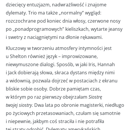
dziecięcy entuzjazm, nadwrażliwość i znajome
dylematy. Trio ma także „normalny” wygląd:
rozczochrane pod koniec dnia włosy, czerwone nosy
po „ponadprogramowych” kieliszkach, wytarte jeansy
i swetry z naciągniętymi na dłonie rękawami.
Kluczowy w tworzeniu atmosfery intymności jest
u Shelton również język – improwizowane,
niewymuszone dialogi. Sposób, w jaki Iris, Hannah
i Jack dobierają słowa, skraca dystans między nimi
a widownią, pozwala dojrzeć w postaciach z ekranu
bliskie sobie osoby. Dobrze pamiętam czas,
w którym po raz pierwszy obejrzałam
Siostrę
twojej siostry
. Dwa lata po obronie magisterki, niedługo
po życiowych przetasowaniach, czułam się samotnie
i niepewnie, jakbym coś straciła i nie potrafiła
tej straty odrobić. Dylematy amerykańskich