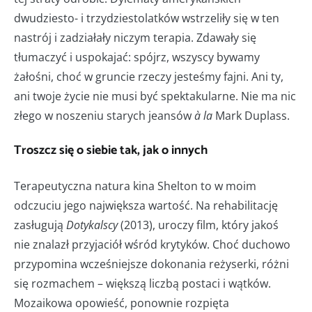
dwudziesto- i trzydziestolatków wstrzeliły się w ten
nastrój i zadziałały niczym terapia. Zdawały się
tłumaczyć i uspokajać: spójrz, wszyscy bywamy
żałośni, choć w gruncie rzeczy jesteśmy fajni. Ani ty,
ani twoje życie nie musi być spektakularne. Nie ma nic
złego w noszeniu starych jeansów
à la
Mark Duplass.
Troszcz się o siebie tak, jak o innych
Terapeutyczna natura kina Shelton to w moim
odczuciu jego największa wartość. Na rehabilitację
zasługują
Dotykalscy
(2013), uroczy film, który jakoś
nie znalazł przyjaciół wśród krytyków. Choć duchowo
przypomina wcześniejsze dokonania reżyserki, różni
się rozmachem – większą liczbą postaci i wątków.
Mozaikowa opowieść, ponownie rozpięta