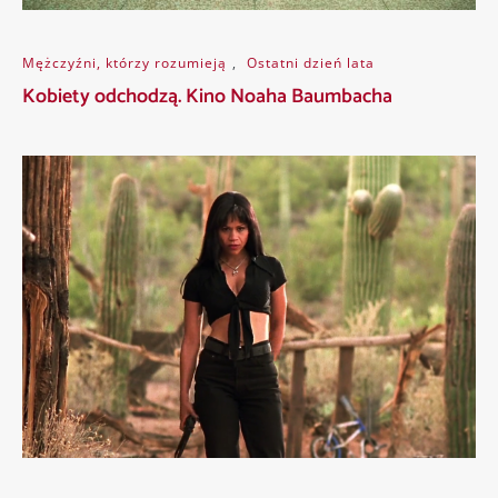
Mężczyźni, którzy rozumieją
,
Ostatni dzień lata
Kobiety odchodzą. Kino Noaha Baumbacha