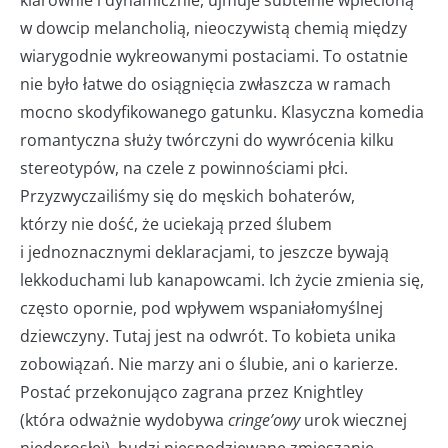
w dowcip melancholią, nieoczywistą chemią między
wiarygodnie wykreowanymi postaciami. To ostatnie
nie było łatwe do osiągnięcia zwłaszcza w ramach
mocno skodyfikowanego gatunku. Klasyczna komedia
romantyczna służy twórczyni do wywrócenia kilku
stereotypów, na czele z powinnościami płci.
Przyzwyczailiśmy się do męskich bohaterów,
którzy nie dość, że uciekają przed ślubem
i jednoznacznymi deklaracjami, to jeszcze bywają
lekkoduchami lub kanapowcami. Ich życie zmienia się,
często opornie, pod wpływem wspaniałomyślnej
dziewczyny. Tutaj jest na odwrót. To kobieta unika
zobowiązań. Nie marzy ani o ślubie, ani o karierze.
Postać przekonująco zagrana przez Knightley
(która odważnie wydobywa
cringe’owy
urok wiecznej
niedorosłej), budzi niespodziewane zmieszanie.