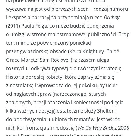
na podstawie cudzego scenariusza. Zmiana
wyczuwalna jest od pierwszych scen – rodzaj humoru
i ekspresja narracyjna przypominają nieco
Druhny
(2011)
Paula Feiga, co może budzić podejrzenia
o umizgi w stronę mainstreamowej publiczności. Trop
ten, mimo że potwierdzony poniekąd
przez gwiazdorską obsadę (Keira Knightley, Chloë
Grace Moretz, Sam Rockwell), z czasem ulega
rozmyciu i odkrywa typową dla twórczyni strategię.
Historia dorosłej kobiety, która zaprzyjaźnia się
z nastolatką i wprowadza do jej pokoiku, by uciec
od naglących spraw (narzeczonego, starych
znajomych, presji otoczenia i konieczności podjęcia
kilku ważnych decyzji) ostatecznie służy Shelton
do podchwycenia ulubionych tematów. Jest wśród
nich konfrontacja z młodością (
We Go Way Back
z 2006