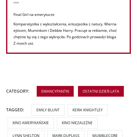
www
Final Girl na emeryturze
Komparatystka z wykształcenia, entuzjastka z natury. Wierna
ejtisom, Muminkom i Debbie Harry. Pracuje w reklamie, choć
chętnie by się z tego wykręciła. Po godzinach prowadzi bloga
Z moich ust.
CATEGORY:
EMANCYPANTKI
OSTATNI DZIEŃ LATA
TAGGED:
EMILY BLUNT
KEIRA KNIGHTLEY
KINO AMERYKAŃSKIE
KINO NIEZALEŻNE
LYNN SHELTON
MARK DUPLASS
MUMBLECORE