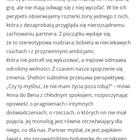
grę, ale nie mają odwagi się z niej wycofać. W tle ich
perypetii obserwujemy rozterki żony jednego z nich,
która z dezaprobatą przygląda się nierozsądnemu
zachowaniu partnera. Z początku wydaje się,
że to stereotypowa nudziara; kobieta w nieciekawych
ciuchach i z przyziemnymi ambicjami,
która nie potrafi się wyluzować, a mężowi odmawia
odrobiny wolności. Z czasem nasze spojrzenie się
zmienia. Shelton subtelnie przesuwa perspektywę.
„Czy ty myślisz, że nie mam życia poza tobą?” – mówi
Anna do Bena z chłodnym spokojem, rozpoczynając
opowieść o pragnieniach i intymnych
doświadczeniach; o rzeczach, o których on nie miał
pojęcia. Jej monolog jest równie otrzeźwiający dla
niego, co dla nas. Partner myślał, że jest pępkiem
świata, my sprowadziliśmy bohaterkę do przykrego