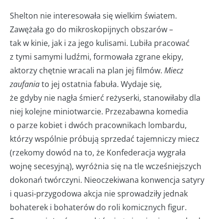
Shelton nie interesowała się wielkim światem.
Zawężała go do mikroskopijnych obszarów –
tak w kinie, jak i za jego kulisami. Lubiła pracować
z tymi samymi ludźmi, formowała zgrane ekipy,
aktorzy chętnie wracali na plan jej filmów.
Miecz
zaufania
to jej ostatnia fabuła. Wydaje się,
że gdyby nie nagła śmierć reżyserki, stanowiłaby dla
niej kolejne miniotwarcie. Przezabawna komedia
o parze kobiet i dwóch pracownikach lombardu,
którzy wspólnie próbują sprzedać tajemniczy miecz
(rzekomy dowód na to, że Konfederacja wygrała
wojnę secesyjną), wyróżnia się na tle wcześniejszych
dokonań twórczyni. Nieoczekiwana konwencja satyry
i quasi-przygodowa akcja nie sprowadziły jednak
bohaterek i bohaterów do roli komicznych figur.