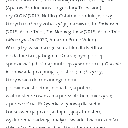
(Apatow Productions i Legendary Television)
czy
GLOW
(2017, Netflix). Ostatnie produkcje, przy
których możemy zobaczyć jej nazwisko, to:
Dickinson
(2019, Apple TV +),
The Morning Show
(2019, Apple TV +)
i
Małe ogniska
(2020, Amazon Prime Video).
W międzyczasie nakręciła też film dla Netflixa –
dokładnie taki, jakiego można się było po niej
spodziewać (choć najsmutniejszy w dorobku).
Outside
In
opowiada przejmującą historię mężczyzny,
który wraca do rodzinnego domu
po dwudziestoletniej odsiadce, a potem,
w atmosferze osądzania przez bliskich, mierzy się
z przeszłością. Reżyserka z typową dla siebie
konsekwencją przebija dojmującą atmosferę
wykluczenia nadzieją, małymi świadectwami czułości
i bliskości. Co równie charakterystyczne, znowu