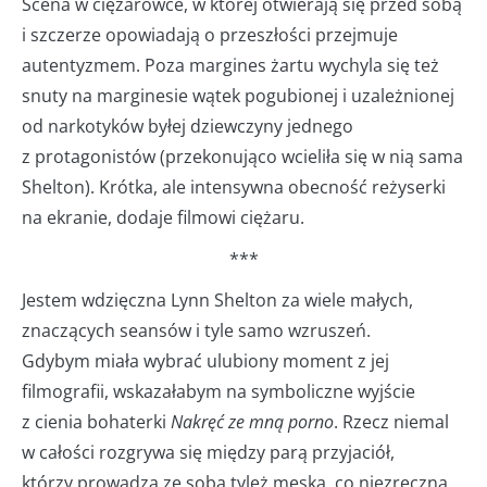
Scena w ciężarówce, w której otwierają się przed sobą
i szczerze opowiadają o przeszłości przejmuje
autentyzmem. Poza margines żartu wychyla się też
snuty na marginesie wątek pogubionej i uzależnionej
od narkotyków byłej dziewczyny jednego
z protagonistów (przekonująco wcieliła się w nią sama
Shelton). Krótka, ale intensywna obecność reżyserki
na ekranie, dodaje filmowi ciężaru.
***
Jestem wdzięczna Lynn Shelton za wiele małych,
znaczących seansów i tyle samo wzruszeń.
Gdybym miała wybrać ulubiony moment z jej
filmografii, wskazałabym na symboliczne wyjście
z cienia bohaterki
Nakręć ze mną porno
. Rzecz niemal
w całości rozgrywa się między parą przyjaciół,
którzy prowadzą ze sobą tyleż męską, co niezręczną