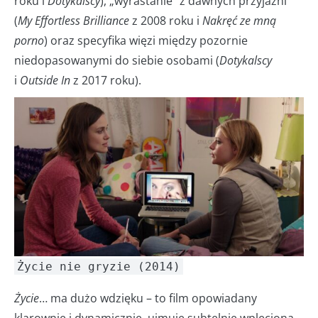
roku i
Dotykalscy
), „wyrastanie” z dawnych przyjaźni
(
My Effortless Brilliance
z 2008 roku i
Nakręć ze mną
porno
) oraz specyfika więzi między pozornie
niedopasowanymi do siebie osobami (
Dotykalscy
i
Outside In
z 2017 roku).
Życie nie gryzie (2014)
Życie
… ma dużo wdzięku – to film opowiadany
klarownie i dynamicznie, ujmuje subtelnie wplecioną