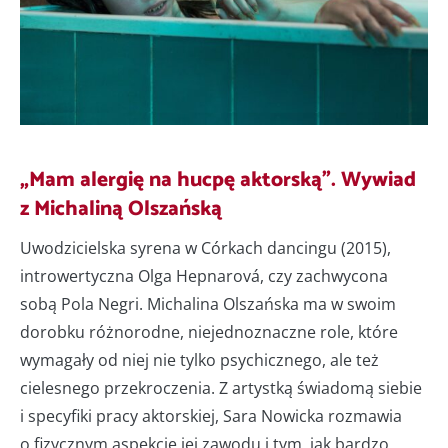
„Mam alergię na hucpę aktorską”. Wywiad
z Michaliną Olszańską
Uwodzicielska syrena w Córkach dancingu (2015),
introwertyczna Olga Hepnarová, czy zachwycona
sobą Pola Negri. Michalina Olszańska ma w swoim
dorobku różnorodne, niejednoznaczne role, które
wymagały od niej nie tylko psychicznego, ale też
cielesnego przekroczenia. Z artystką świadomą siebie
i specyfiki pracy aktorskiej, Sara Nowicka rozmawia
o fizycznym aspekcie jej zawodu i tym, jak bardzo