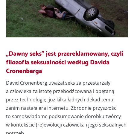
„Dawny seks” jest przereklamowany, czyli
filozofia seksualności według Davida
Cronenberga
David Cronenberg uważał seks za przestarzały,
a człowieka za istotę przebodźcowaną i opętaną
przez technologię, już kilka ładnych dekad temu,
zanim nastała era internetu. Zbrodnie przyszłości
to samoświadome podsumowanie dorobku twórcy
w kontekście (re)ewolucji człowieka i jego seksualnych
potrzeb.