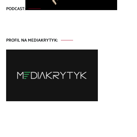
PODCAST:
PROFIL NA MEDIAKRYTYK: