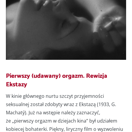
Pierwszy (udawany) orgazm. Rewizja
Ekstazy
W kinie głównego nurtu szczyt przyjemności
seksualnej został zdobyty wraz z Ekstazą (1933, G.
Machatý). Już na wstępie należy zaznaczyć,
że „pierwszy orgazm w dziejach kina” był udziałem
kobiecej bohaterki. Piękny, liryczny film o wyzwoleniu