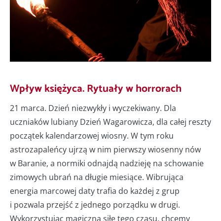
Wpływ księżyca. Rytuały w horrorach
21 marca. Dzień niezwykły i wyczekiwany. Dla
uczniaków lubiany Dzień Wagarowicza, dla całej reszty
początek kalendarzowej wiosny. W tym roku
astrozapaleńcy ujrzą w nim pierwszy wiosenny nów
w Baranie, a normiki odnajdą nadzieję na schowanie
zimowych ubrań na długie miesiące. Wibrująca
energia marcowej daty trafia do każdej z grup
i pozwala przejść z jednego porządku w drugi.
Wykorzystując magiczną siłę tego czasu, chcemy