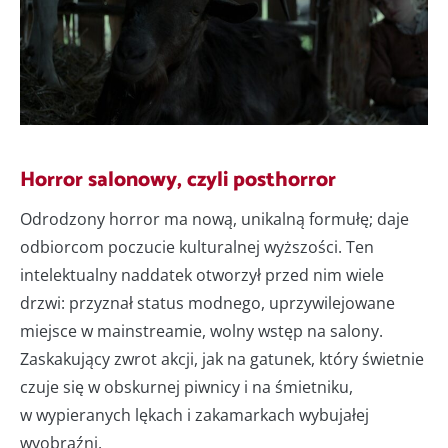
Horror salonowy, czyli posthorror
Odrodzony horror ma nową, unikalną formułę; daje
odbiorcom poczucie kulturalnej wyższości. Ten
intelektualny naddatek otworzył przed nim wiele
drzwi: przyznał status modnego, uprzywilejowane
miejsce w mainstreamie, wolny wstęp na salony.
Zaskakujący zwrot akcji, jak na gatunek, który świetnie
czuje się w obskurnej piwnicy i na śmietniku,
w wypieranych lękach i zakamarkach wybujałej
wyobraźni.