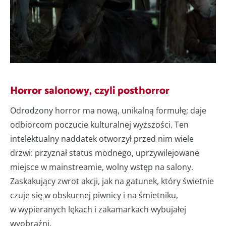
Horror salonowy, czyli posthorror
Odrodzony horror ma nową, unikalną formułę; daje
odbiorcom poczucie kulturalnej wyższości. Ten
intelektualny naddatek otworzył przed nim wiele
drzwi: przyznał status modnego, uprzywilejowane
miejsce w mainstreamie, wolny wstęp na salony.
Zaskakujący zwrot akcji, jak na gatunek, który świetnie
czuje się w obskurnej piwnicy i na śmietniku,
w wypieranych lękach i zakamarkach wybujałej
wyobraźni.