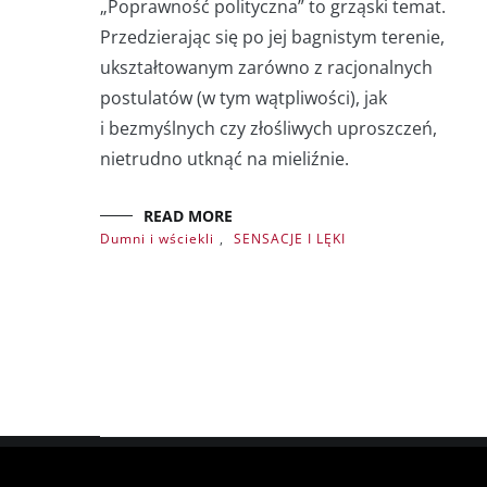
„Poprawność polityczna” to grząski temat.
Przedzierając się po jej bagnistym terenie,
ukształtowanym zarówno z racjonalnych
postulatów (w tym wątpliwości), jak
i bezmyślnych czy złośliwych uproszczeń,
nietrudno utknąć na mieliźnie.
READ MORE
Dumni i wściekli
,
SENSACJE I LĘKI
Copyright © 2026
. All rights reserved. Theme:
by Th