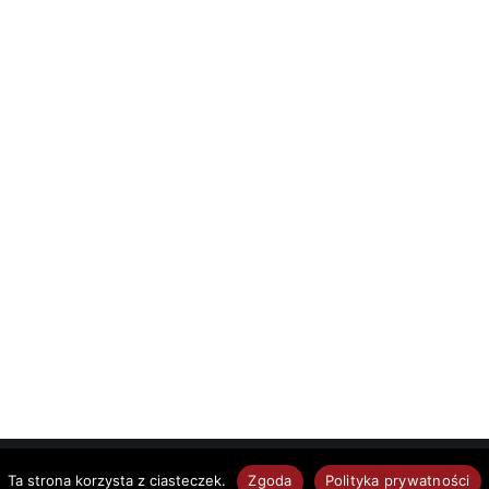
emeGrill. Powered by
.
Ta strona korzysta z ciasteczek.
Zgoda
Polityka prywatności