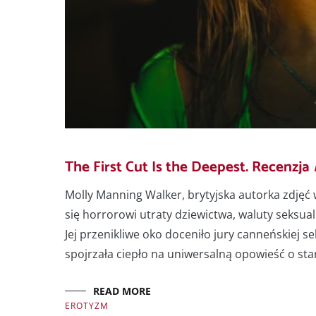
The First Cut Is the Deepest. Recenzja
Molly Manning Walker, brytyjska autorka zdjęć
się horrorowi utraty dziewictwa, waluty seksual
Jej przenikliwe oko doceniło jury canneńskiej s
spojrzała ciepło na uniwersalną opowieść o sta
READ MORE
EROTYZM