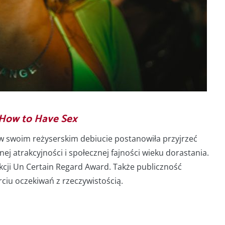
How to Have Sex
 w swoim reżyserskim debiucie postanowiła przyjrzeć
nej atrakcyjności i społecznej fajności wieku dorastania.
ekcji Un Certain Regard Award. Także publiczność
rciu oczekiwań z rzeczywistością.