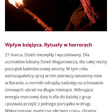
Wpływ księżyca. Rytuały w horrorach
21 marca. Dzień niezwykły i wyczekiwany. Dla
uczniaków lubiany Dzień Wagarowicza, dla całej reszty
początek kalendarzowej wiosny. W tym roku
astrozapaleńcy ujrzą w nim pierwszy wiosenny nów
w Baranie, a normiki odnajdą nadzieję na schowanie
zimowych ubrań na długie miesiące. Wibrująca
energia marcowej daty trafia do każdej z grup
i pozwala przejść z jednego porządku w drugi.
Wykorzystując magiczną siłę tego czasu, chcemy