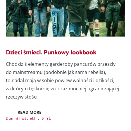
Dzieci śmieci. Punkowy lookbook
Choć dziś elementy garderoby pancurów przeszły
do mainstreamu (podobnie jak sama rebelia),
to nadal mają w sobie powiew wolności i dzikości,
za którym tęskni się w coraz mocniej ograniczającej
rzeczywistości.
READ MORE
Dumni i wściekli
,
STYL