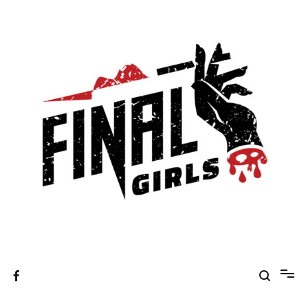
Skip
to
content
Final Girls – magazyn o kinie
Final Girls to magazyn tworzony przez kobiecy kolektyw.
Mówimy o filmach własnym głosem, a naszą patronką jest
figura królowej krzyku. Niektórzy patrzą na nią jak na bezsilną
ofiarę. W naszym odczuciu radzi sobie całkiem nieźle.