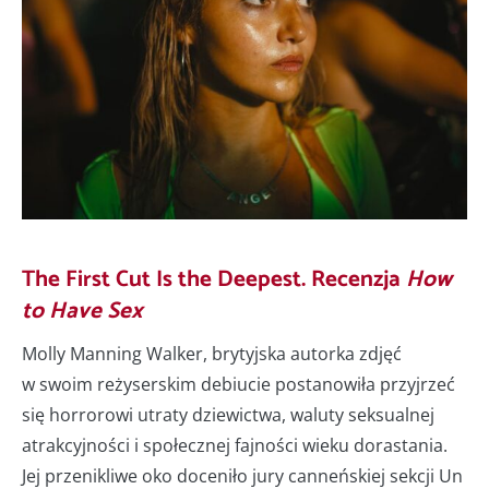
The First Cut Is the Deepest. Recenzja
How
to Have Sex
Molly Manning Walker, brytyjska autorka zdjęć
w swoim reżyserskim debiucie postanowiła przyjrzeć
się horrorowi utraty dziewictwa, waluty seksualnej
atrakcyjności i społecznej fajności wieku dorastania.
Jej przenikliwe oko doceniło jury canneńskiej sekcji Un