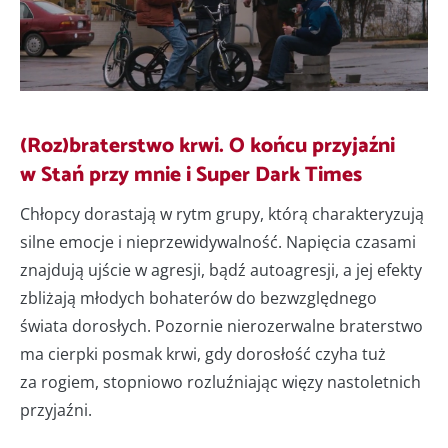
(Roz)braterstwo krwi. O końcu przyjaźni
w Stań przy mnie i Super Dark Times
Chłopcy dorastają w rytm grupy, którą charakteryzują
silne emocje i nieprzewidywalność. Napięcia czasami
znajdują ujście w agresji, bądź autoagresji, a jej efekty
zbliżają młodych bohaterów do bezwzględnego
świata dorosłych. Pozornie nierozerwalne braterstwo
ma cierpki posmak krwi, gdy dorosłość czyha tuż
za rogiem, stopniowo rozluźniając więzy nastoletnich
przyjaźni.