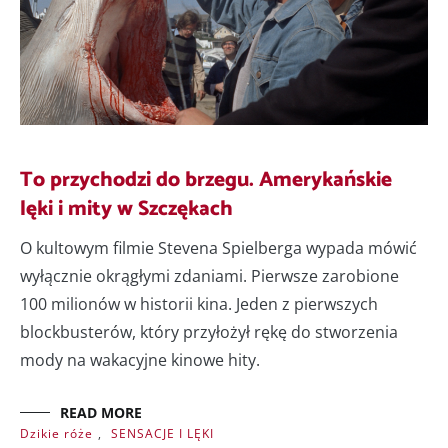
To przychodzi do brzegu. Amerykańskie
lęki i mity w Szczękach
O kultowym filmie Stevena Spielberga wypada mówić
wyłącznie okrągłymi zdaniami. Pierwsze zarobione
100 milionów w historii kina. Jeden z pierwszych
blockbusterów, który przyłożył rękę do stworzenia
mody na wakacyjne kinowe hity.
READ MORE
Dzikie róże
,
SENSACJE I LĘKI