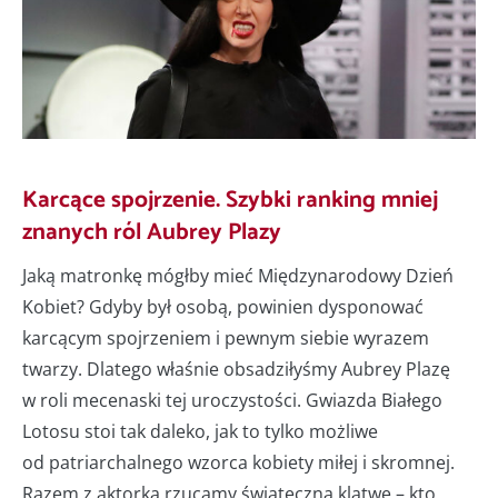
Karcące spojrzenie. Szybki ranking mniej
znanych ról Aubrey Plazy
Jaką matronkę mógłby mieć Międzynarodowy Dzień
Kobiet? Gdyby był osobą, powinien dysponować
karcącym spojrzeniem i pewnym siebie wyrazem
twarzy. Dlatego właśnie obsadziłyśmy Aubrey Plazę
w roli mecenaski tej uroczystości. Gwiazda Białego
Lotosu stoi tak daleko, jak to tylko możliwe
od patriarchalnego wzorca kobiety miłej i skromnej.
Razem z aktorką rzucamy świąteczną klątwę – kto