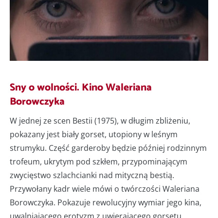
Sny o wolności. Kino Waleriana
Borowczyka
W jednej ze scen Bestii (1975), w długim zbliżeniu,
pokazany jest biały gorset, utopiony w leśnym
strumyku. Część garderoby będzie później rodzinnym
trofeum, ukrytym pod szkłem, przypominającym
zwycięstwo szlachcianki nad mityczną bestią.
Przywołany kadr wiele mówi o twórczości Waleriana
Borowczyka. Pokazuje rewolucyjny wymiar jego kina,
uwalniającego erotyzm z uwierającego gorsetu,