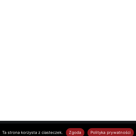
emeGrill. Powered by
.
Ta strona korzysta z ciasteczek.
Zgoda
Polityka prywatności