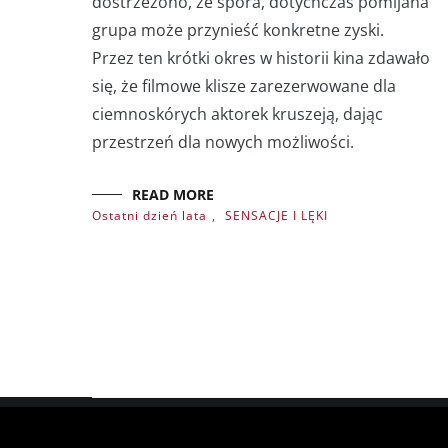
dostrzeżono, że spora, dotychczas pomijana
grupa może przynieść konkretne zyski.
Przez ten krótki okres w historii kina zdawało
się, że filmowe klisze zarezerwowane dla
ciemnoskórych aktorek kruszeją, dając
przestrzeń dla nowych możliwości.
READ MORE
Ostatni dzień lata
,
SENSACJE I LĘKI
Copyright © 2026
. All rights reserved. Theme:
by Th