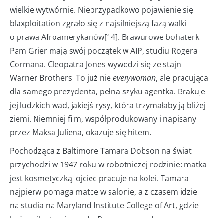
wielkie wytwórnie. Nieprzypadkowo pojawienie się
blaxploitation zgrało się z najsilniejszą fazą walki
o prawa Afroamerykanów[14]. Brawurowe bohaterki
Pam Grier mają swój początek w AIP, studiu Rogera
Cormana. Cleopatra Jones wywodzi się ze stajni
Warner Brothers. To już nie
everywoman
, ale pracująca
dla samego prezydenta, pełna szyku agentka. Brakuje
jej ludzkich wad, jakiejś rysy, która trzymałaby ją bliżej
ziemi. Niemniej film, współprodukowany i napisany
przez Maksa Juliena, okazuje się hitem.
Pochodząca z Baltimore Tamara Dobson na świat
przychodzi w 1947 roku w robotniczej rodzinie: matka
jest kosmetyczką, ojciec pracuje na kolei. Tamara
najpierw pomaga matce w salonie, a z czasem idzie
na studia na Maryland Institute College of Art, gdzie