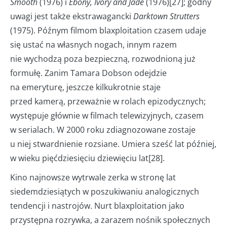
Smooth
(1976) i
Ebony, Ivory and Jade
(1976)[27]; godny
uwagi jest także ekstrawagancki
Darktown Strutters
(1975). Późnym filmom blaxploitation czasem udaje
się ustać na własnych nogach, innym razem
nie wychodzą poza bezpieczną, rozwodnioną już
formułę. Zanim Tamara Dobson odejdzie
na emeryturę, jeszcze kilkukrotnie staje
przed kamerą, przeważnie w rolach epizodycznych;
występuje głównie w filmach telewizyjnych, czasem
w serialach. W 2000 roku zdiagnozowane zostaje
u niej stwardnienie rozsiane. Umiera sześć lat później,
w wieku pięćdziesięciu dziewięciu lat[28].
Kino najnowsze wytrwale zerka w stronę lat
siedemdziesiątych w poszukiwaniu analogicznych
tendencji i nastrojów. Nurt blaxploitation jako
przystępna rozrywka, a zarazem nośnik społecznych