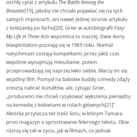
oschły cytat z artykułu
The Battle Among the
Beauties
[19], jakoby nie chciała pojawiać się na tych
samych imprezach, ani nawet jednej stronie artykułu
z koleżanką po fachu[20]. Grier w autobiografii
Foxy:
My Life in Three Acts
wspomina to inaczej. Dwie ikony
blaxploitation poznają się w 1969 roku. Niemal
natychmiast zostają kumpelkami; przez jakiś czas
wspólnie wynajmują mieszkanie, potem
przeprowadzają się naprzeciwko siebie. Marzy im się
wspólny film. Pomysł na babskie buddy comedy zdąży
zresztą nabrać kształtów, ale, cytując Grier,
„producenci nie chcieli ryzykować wyłożenia pieniędzy
na komedię z kobietami w rolach głównych[21]”.
Aktorka przytacza też treść listu, w którym Tamara
prosi magazyn o sprostowanie felernego tekstu. Obie
różnią się tak w życiu, jak w filmach, co jednak