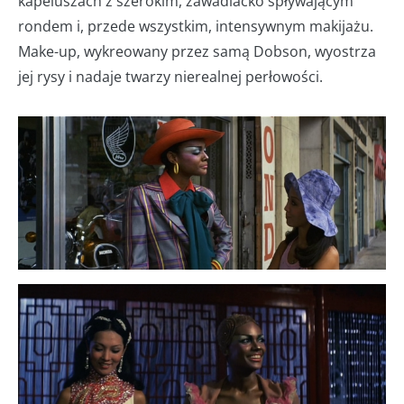
kapeluszach z szerokim, zawadiacko spływającym
rondem i, przede wszystkim, intensywnym makijażu.
Make-up, wykreowany przez samą Dobson, wyostrza
jej rysy i nadaje twarzy nierealnej perłowości.