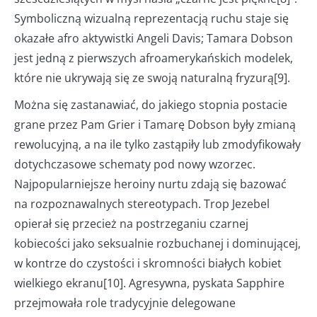
Symboliczną wizualną reprezentacją ruchu staje się
okazałe afro aktywistki Angeli Davis; Tamara Dobson
jest jedną z pierwszych afroamerykańskich modelek,
które nie ukrywają się ze swoją naturalną fryzurą[9].
Można się zastanawiać, do jakiego stopnia postacie
grane przez Pam Grier i Tamarę Dobson były zmianą
rewolucyjną, a na ile tylko zastąpiły lub zmodyfikowały
dotychczasowe schematy pod nowy wzorzec.
Najpopularniejsze heroiny nurtu zdają się bazować
na rozpoznawalnych stereotypach. Trop Jezebel
opierał się przecież na postrzeganiu czarnej
kobiecości jako seksualnie rozbuchanej i dominującej,
w kontrze do czystości i skromności białych kobiet
wielkiego ekranu[10]. Agresywna, pyskata Sapphire
przejmowała role tradycyjnie delegowane