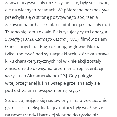
zawsze przyświecały im szczytne cele; były seksowne,
ale na własnych zasadach. Współczesna perspektywa
przechyla się w stronę pozytywnego spojrzenia
zarówno na bohaterki blaxploitation, jak i na cały nurt.
Trudno się temu dziwić. Elektryzujący rytm i energia
Superfly
(1972),
Czarnego Cezara
(1973), filmów z Pam
Grier i innych na długo osiadają w głowie. Można
tylko ubolewać nad sytuacją aktorek, które za sprawą
kilku charakterystycznych ról w kinie akcji zostały
zmuszone do dźwigania brzemienia reprezentacji
wszystkich Afroamerykanek[13]. Gdy poległy
w tej przegranej już na wstępie grze, znalazły się
pod ostrzałem niewspółmiernej krytyki.
Studia zajmujące się nastawionym na przekraczanie
granic kinem eksploatacji z natury były wrażliwsze
na nowe trendy i bardziej skłonne do ryzyka niż