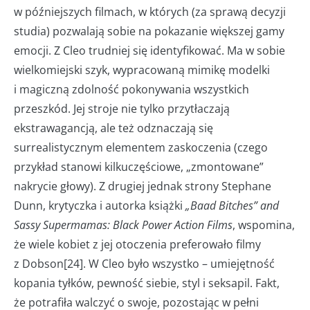
w późniejszych filmach, w których (za sprawą decyzji
studia) pozwalają sobie na pokazanie większej gamy
emocji. Z Cleo trudniej się identyfikować. Ma w sobie
wielkomiejski szyk, wypracowaną mimikę modelki
i magiczną zdolność pokonywania wszystkich
przeszkód. Jej stroje nie tylko przytłaczają
ekstrawagancją, ale też odznaczają się
surrealistycznym elementem zaskoczenia (czego
przykład stanowi kilkuczęściowe, „zmontowane”
nakrycie głowy). Z drugiej jednak strony Stephane
Dunn, krytyczka i autorka książki
„Baad Bitches” and
Sassy Supermamas: Black Power Action Films
, wspomina,
że wiele kobiet z jej otoczenia preferowało filmy
z Dobson[24]. W Cleo było wszystko – umiejętność
kopania tyłków, pewność siebie, styl i seksapil. Fakt,
że potrafiła walczyć o swoje, pozostając w pełni