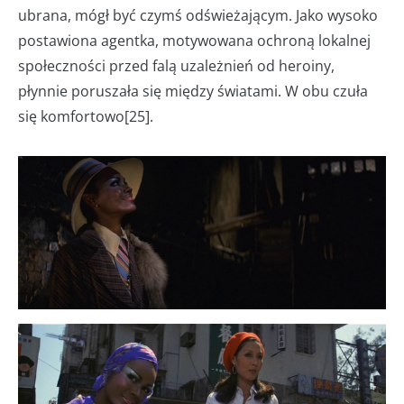
ubrana, mógł być czymś odświeżającym. Jako wysoko
postawiona agentka, motywowana ochroną lokalnej
społeczności przed falą uzależnień od heroiny,
płynnie poruszała się między światami. W obu czuła
się komfortowo[25].