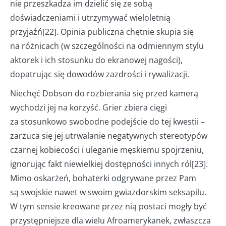
nie przeszkadza im dzielić się ze sobą
doświadczeniami i utrzymywać wieloletnią
przyjaźń[22]. Opinia publiczna chętnie skupia się
na różnicach (w szczególności na odmiennym stylu
aktorek i ich stosunku do ekranowej nagości),
dopatrując się dowodów zazdrości i rywalizacji.
Niechęć Dobson do rozbierania się przed kamerą
wychodzi jej na korzyść. Grier zbiera cięgi
za stosunkowo swobodne podejście do tej kwestii –
zarzuca się jej utrwalanie negatywnych stereotypów
czarnej kobiecości i uleganie męskiemu spojrzeniu,
ignorując fakt niewielkiej dostępności innych ról[23].
Mimo oskarżeń, bohaterki odgrywane przez Pam
są swojskie nawet w swoim gwiazdorskim seksapilu.
W tym sensie kreowane przez nią postaci mogły być
przystępniejsze dla wielu Afroamerykanek, zwłaszcza