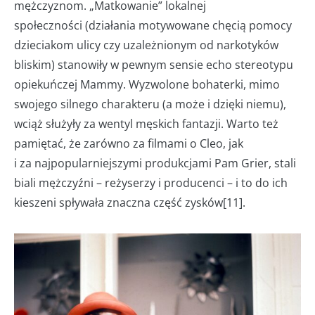
mężczyznom. „Matkowanie” lokalnej
społeczności (działania motywowane chęcią pomocy
dzieciakom ulicy czy uzależnionym od narkotyków
bliskim) stanowiły w pewnym sensie echo stereotypu
opiekuńczej Mammy. Wyzwolone bohaterki, mimo
swojego silnego charakteru (a może i dzięki niemu),
wciąż służyły za wentyl męskich fantazji. Warto też
pamiętać, że zarówno za filmami o Cleo, jak
i za najpopularniejszymi produkcjami Pam Grier, stali
biali mężczyźni – reżyserzy i producenci – i to do ich
kieszeni spływała znaczna część zysków[11].