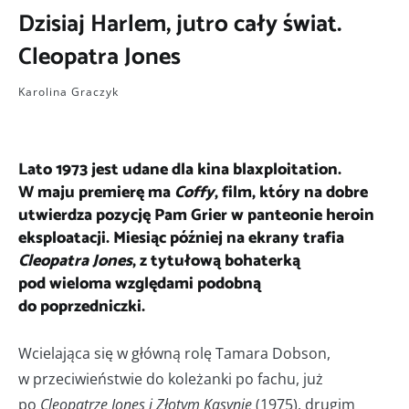
Dzisiaj Harlem, jutro cały świat.
Cleopatra Jones
Karolina Graczyk
Lato 1973 jest udane dla kina blaxploitation.
W maju premierę ma
Coffy
, film, który na dobre
utwierdza pozycję Pam Grier w panteonie heroin
eksploatacji. Miesiąc później na ekrany trafia
Cleopatra Jones
, z tytułową bohaterką
pod wieloma względami podobną
do poprzedniczki.
Wcielająca się w główną rolę Tamara Dobson,
w przeciwieństwie do koleżanki po fachu, już
po
Cleopatrze Jones i Złotym Kasynie
(1975), drugim