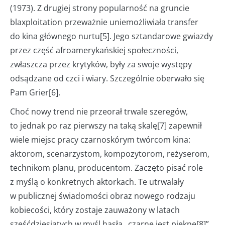
(1973). Z drugiej strony popularność na gruncie
blaxploitation przeważnie uniemożliwiała transfer
do kina głównego nurtu[5]. Jego sztandarowe gwiazdy
przez część afroamerykańskiej społeczności,
zwłaszcza przez krytyków, były za swoje występy
odsądzane od czci i wiary. Szczególnie oberwało się
Pam Grier[6].
Choć nowy trend nie przeorał trwale szeregów,
to jednak po raz pierwszy na taką skalę[7] zapewnił
wiele miejsc pracy czarnoskórym twórcom kina:
aktorom, scenarzystom, kompozytorom, reżyserom,
technikom planu, producentom. Zaczęto pisać role
z myślą o konkretnych aktorkach. Te utrwalały
w publicznej świadomości obraz nowego rodzaju
kobiecości, który zostaje zauważony w latach
sześćdziesiątych w myśl hasła „czarne jest piękne[8]”.