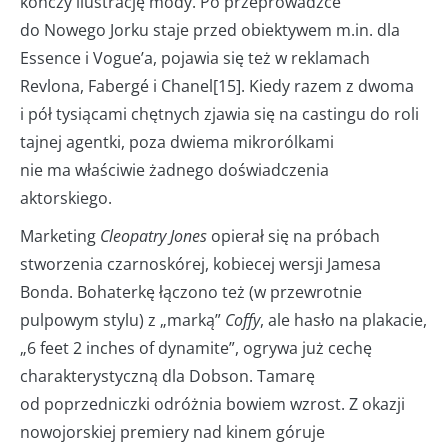
kończy ilustrację mody. Po przeprowadzce
do Nowego Jorku staje przed obiektywem m.in. dla
Essence i Vogue’a, pojawia się też w reklamach
Revlona, Fabergé i Chanel[15]. Kiedy razem z dwoma
i pół tysiącami chętnych zjawia się na castingu do roli
tajnej agentki, poza dwiema mikrorólkami
nie ma właściwie żadnego doświadczenia
aktorskiego.
Marketing
Cleopatry Jones
opierał się na próbach
stworzenia czarnoskórej, kobiecej wersji Jamesa
Bonda. Bohaterkę łączono też (w przewrotnie
pulpowym stylu) z „marką”
Coffy
, ale hasło na plakacie,
„6 feet 2 inches of dynamite”, ogrywa już cechę
charakterystyczną dla Dobson. Tamarę
od poprzedniczki odróżnia bowiem wzrost. Z okazji
nowojorskiej premiery nad kinem góruje