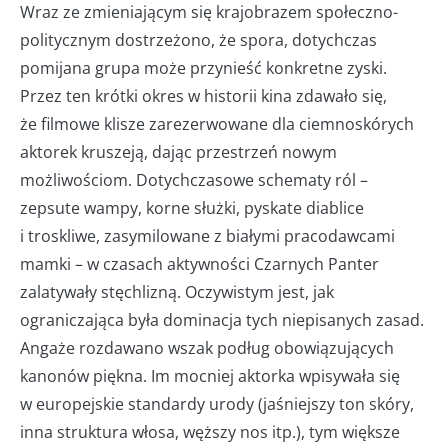
Wraz ze zmieniającym się krajobrazem społeczno-
politycznym dostrzeżono, że spora, dotychczas
pomijana grupa może przynieść konkretne zyski.
Przez ten krótki okres w historii kina zdawało się,
że filmowe klisze zarezerwowane dla ciemnoskórych
aktorek kruszeją, dając przestrzeń nowym
możliwościom. Dotychczasowe schematy ról –
zepsute wampy, korne służki, pyskate diablice
i troskliwe, zasymilowane z białymi pracodawcami
mamki – w czasach aktywności Czarnych Panter
zalatywały stęchlizną. Oczywistym jest, jak
ograniczająca była dominacja tych niepisanych zasad.
Angaże rozdawano wszak podług obowiązujących
kanonów piękna. Im mocniej aktorka wpisywała się
w europejskie standardy urody (jaśniejszy ton skóry,
inna struktura włosa, węższy nos itp.), tym większe