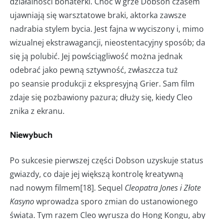
działalności bohaterki. Choć w grze Dobson czasem
ujawniają się warsztatowe braki, aktorka zawsze
nadrabia stylem bycia. Jest fajna w wyciszony i, mimo
wizualnej ekstrawagancji, nieostentacyjny sposób; da
się ją polubić. Jej powściągliwość można jednak
odebrać jako pewną sztywność, zwłaszcza tuż
po seansie produkcji z ekspresyjną Grier. Sam film
zdaje się pozbawiony pazura; dłuży się, kiedy Cleo
znika z ekranu.
Niewybuch
Po sukcesie pierwszej części Dobson uzyskuje status
gwiazdy, co daje jej większą kontrolę kreatywną
nad nowym filmem[18]. Sequel
Cleopatra Jones i Złote
Kasyno
wprowadza sporo zmian do ustanowionego
świata. Tym razem Cleo wyrusza do Hong Kongu, aby