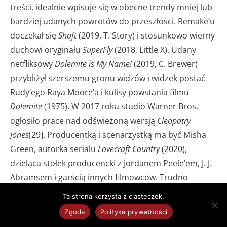
treści, idealnie wpisuje się w obecne trendy mniej lub
bardziej udanych powrotów do przeszłości. Remake’u
doczekał się
Shaft
(2019, T. Story) i stosunkowo wierny
duchowi oryginału
SuperFly
(2018, Little X). Udany
netfliksowy
Dolemite is My Name!
(2019, C. Brewer)
przybliżył szerszemu gronu widzów i widzek postać
Rudy’ego Raya Moore’a i kulisy powstania filmu
Dolemite
(1975). W 2017 roku studio Warner Bros.
ogłosiło prace nad odświeżoną wersją
Cleopatry
Jones
[29]. Producentką i scenarzystką ma być Misha
Green, autorka serialu
Lovecraft Country
(2020),
dzieląca stołek producencki z Jordanem Peele’em, J. J.
Abramsem i garścią innych filmowców. Trudno
przewidzieć czy Cleo wyjdzie obronną ręką
Ta strona korzysta z ciasteczek.
ze spowodowanych pandemią koronawirusa cięć
Zgoda
Polityka prywatności
budżetowych. Znając jej temperament, szansa