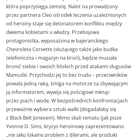
która poprzysięga zemstę. Nalot na prowadzony
przez partnera Cleo ośrodek leczenia uzależnionych
od heroiny staje się detonatorem konfliktu między
dwiema kobietami u władzy. Przebojowa
protagonistka, wyposażona w bajeranckiego
Chevroleta Corvette (służącego także jako budka
telefoniczna i magazyn na broń), będzie musiała
bronić siebie i swoich bliskich przed atakami sługusów
Mamuśki. Przychodzi jej to bez trudu – przeciwników
powala jedną ręką, śmiga na motorze za zbywającym
ją informatorem, wywija się pościgowi mknąc
przez piach i wodę. W bezpośrednich konfrontacjach
przeważnie wybiera sztuki walki (dogadałaby się
z Black Belt Jonesem). Mimo skali tematu (jak pisze
Yvonne D. Sims, kryzys heroinowy zaprezentowano
„nie jako lokalny problem z dilerami, ale produkt