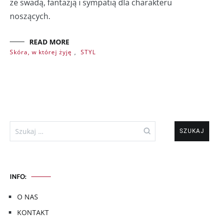
ze swadą, fantazją i sympatią dla charakteru
noszących.
READ MORE
Skóra, w której żyję
,
STYL
Szukaj:
INFO:
O NAS
KONTAKT