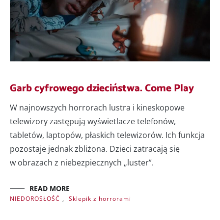
Garb cyfrowego dzieciństwa. Come Play
W najnowszych horrorach lustra i kineskopowe
telewizory zastępują wyświetlacze telefonów,
tabletów, laptopów, płaskich telewizorów. Ich funkcja
pozostaje jednak zbliżona. Dzieci zatracają się
w obrazach z niebezpiecznych „luster”.
READ MORE
NIEDOROSŁOŚĆ
,
Sklepik z horrorami