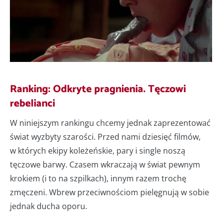
Ranking: Odkryte pragnienia. Tęczowi
rebelianci
W niniejszym rankingu chcemy jednak zaprezentować
świat wyzbyty szarości. Przed nami dziesięć filmów,
w których ekipy koleżeńskie, pary i single noszą
tęczowe barwy. Czasem wkraczają w świat pewnym
krokiem (i to na szpilkach), innym razem trochę
zmęczeni. Wbrew przeciwnościom pielęgnują w sobie
jednak ducha oporu.