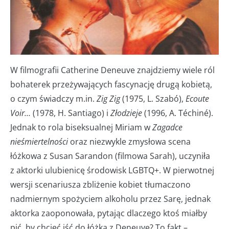
W filmografii Catherine Deneuve znajdziemy wiele ról
bohaterek przeżywających fascynację drugą kobietą,
o czym świadczy m.in.
Zig Zig
(1975, L. Szabó),
Ecoute
Voir…
(1978, H. Santiago) i
Złodzieje
(1996, A. Téchiné).
Jednak to rola biseksualnej Miriam w
Zagadce
nieśmiertelności
oraz niezwykle zmysłowa scena
łóżkowa z Susan Sarandon (filmowa Sarah), uczyniła
z aktorki ulubienicę środowisk LGBTQ+. W pierwotnej
wersji scenariusza zbliżenie kobiet tłumaczono
nadmiernym spożyciem alkoholu przez Sarę, jednak
aktorka zaoponowała, pytając dlaczego ktoś miałby
pić, by chcieć iść do łóżka z Deneuve? To fakt –