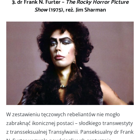
3.
dr Frank N. Furter –
The Rocky Horror Picture
Show
(1975), reż. Jim Sharman
W zestawieniu tęczowych rebeliantów nie mogło
zabraknąć ikonicznej postaci – słodkiego transwestyty
z transseksualnej Transylwanii. Panseksualny dr Frank