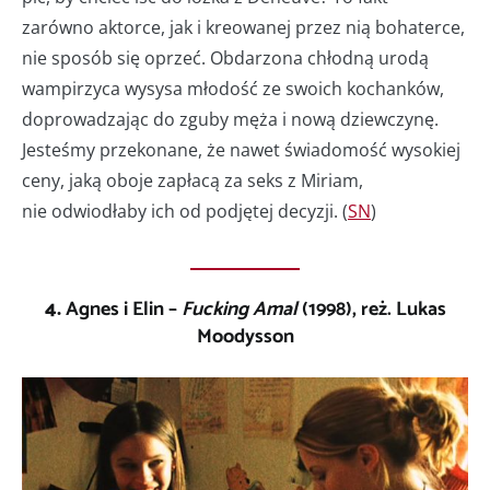
zarówno aktorce, jak i kreowanej przez nią bohaterce,
nie sposób się oprzeć. Obdarzona chłodną urodą
wampirzyca wysysa młodość ze swoich kochanków,
doprowadzając do zguby męża i nową dziewczynę.
Jesteśmy przekonane, że nawet świadomość wysokiej
ceny, jaką oboje zapłacą za seks z Miriam,
nie odwiodłaby ich od podjętej decyzji. (
SN
)
4.
Agnes i Elin –
Fucking Amal
(1998), reż. Lukas
Moodysson