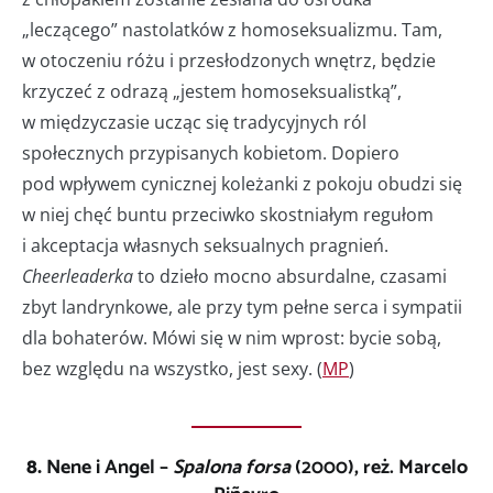
„leczącego” nastolatków z homoseksualizmu. Tam,
w otoczeniu różu i przesłodzonych wnętrz, będzie
krzyczeć z odrazą „jestem homoseksualistką”,
w międzyczasie ucząc się tradycyjnych ról
społecznych przypisanych kobietom. Dopiero
pod wpływem cynicznej koleżanki z pokoju obudzi się
w niej chęć buntu przeciwko skostniałym regułom
i akceptacja własnych seksualnych pragnień.
Cheerleaderka
to dzieło mocno absurdalne, czasami
zbyt landrynkowe, ale przy tym pełne serca i sympatii
dla bohaterów. Mówi się w nim wprost: bycie sobą,
bez względu na wszystko, jest sexy. (
MP
)
8.
Nene i Angel
–
Spalona forsa
(2000), reż. Marcelo