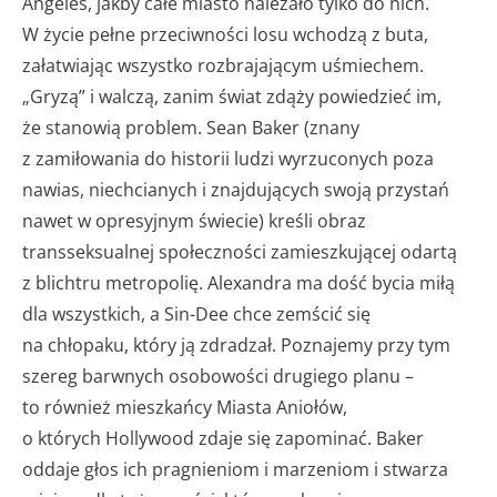
Angeles, jakby całe miasto należało tylko do nich.
W życie pełne przeciwności losu wchodzą z buta,
załatwiając wszystko rozbrajającym uśmiechem.
„Gryzą” i walczą, zanim świat zdąży powiedzieć im,
że stanowią problem. Sean Baker (znany
z zamiłowania do historii ludzi wyrzuconych poza
nawias, niechcianych i znajdujących swoją przystań
nawet w opresyjnym świecie) kreśli obraz
transseksualnej społeczności zamieszkującej odartą
z blichtru metropolię. Alexandra ma dość bycia miłą
dla wszystkich, a Sin-Dee chce zemścić się
na chłopaku, który ją zdradzał. Poznajemy przy tym
szereg barwnych osobowości drugiego planu –
to również mieszkańcy Miasta Aniołów,
o których Hollywood zdaje się zapominać. Baker
oddaje głos ich pragnieniom i marzeniom i stwarza