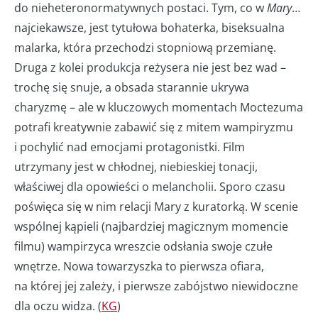
do nieheteronormatywnych postaci. Tym, co w
Mary
…
najciekawsze, jest tytułowa bohaterka, biseksualna
malarka, która przechodzi stopniową przemianę.
Druga z kolei produkcja reżysera nie jest bez wad –
trochę się snuje, a obsada starannie ukrywa
charyzmę – ale w kluczowych momentach Moctezuma
potrafi kreatywnie zabawić się z mitem wampiryzmu
i pochylić nad emocjami protagonistki. Film
utrzymany jest w chłodnej, niebieskiej tonacji,
właściwej dla opowieści o melancholii. Sporo czasu
poświęca się w nim relacji Mary z kuratorką. W scenie
wspólnej kąpieli (najbardziej magicznym momencie
filmu) wampirzyca wreszcie odsłania swoje czułe
wnętrze. Nowa towarzyszka to pierwsza ofiara,
na której jej zależy, i pierwsze zabójstwo niewidoczne
dla oczu widza. (
KG
)