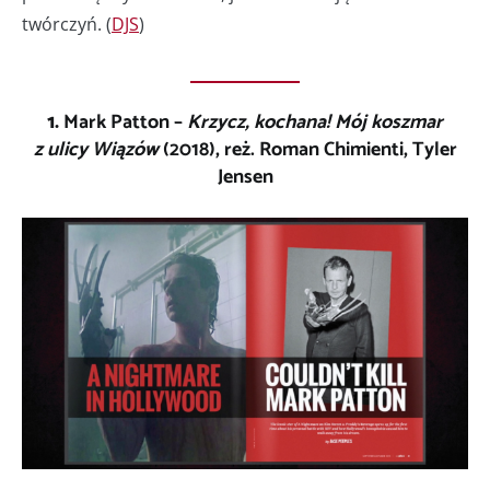
twórczyń. (
DJS
)
1.
Mark Patton –
Krzycz, kochana! Mój koszmar
z ulicy Wiązów
(2018), reż. Roman Chimienti, Tyler
Jensen