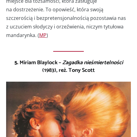
miejsce dla tożsamości, która zasługuje
na dostrzeżenie. To opowieść, która swoją
szczerością i bezpretensjonalnością pozostawia nas
z uczuciem słodyczy i orzeźwienia, niczym tytułowa
mandarynka. (
MP
)
5.
Miriam Blaylock –
Zagadka nieśmiertelności
(1983), reż. Tony Scott