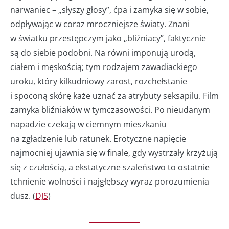
narwaniec – „słyszy głosy”, ćpa i zamyka się w sobie,
odpływając w coraz mroczniejsze światy. Znani
w światku przestępczym jako „bliźniacy”, faktycznie
są do siebie podobni. Na równi imponują urodą,
ciałem i męskością; tym rodzajem zawadiackiego
uroku, który kilkudniowy zarost, rozchełstanie
i spoconą skórę każe uznać za atrybuty seksapilu. Film
zamyka bliźniaków w tymczasowości. Po nieudanym
napadzie czekają w ciemnym mieszkaniu
na zgładzenie lub ratunek. Erotyczne napięcie
najmocniej ujawnia się w finale, gdy wystrzały krzyżują
się z czułością, a ekstatyczne szaleństwo to ostatnie
tchnienie wolności i najgłębszy wyraz porozumienia
dusz. (
DJS
)