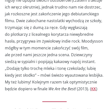
nigdy nie upupia swoich outsiderów (czasem traktuje
ich wręcz okrutnie), jednak trudno nam nie dostrzec,
jak rozkoszne jest zakończenie jego debiutanckiego
filmu. Dwie zakochane nastolatki wychodzą ze szkoły,
trzymając się z dumą za ręce. Gdy wygłaszają
do plotkarzy z licealnego korytarza niewybredne
hasła, przygrywa im żywiołowy indie rock. Moodysson
mógłby w tym momencie zakończyć swój film,
ale przed nami jeszcze jedna scena. Dziewczyny
siedzą w sypialni i popijają kakaowy napój instant.
„Dodaję tylko trochę mleka i tonę czekolady; lubię
kiedy jest słodko” – mówi świeżo wyautowana lesbijka.
My też lubimy! Kolejnym razem tak optymistycznie
będzie dopiero w finale
We Are the Best!
(2013). (
KK
)