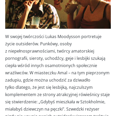
W swojej twórczości Lukas Moodysson portretuje
życie outsiderów. Punkówy, osoby
z niepełnosprawnościami, twórcy amatorskiej
pornografii, sieroty, uchodźcy, geje i lesbijki szukają
ciepła wśród innych osamotnionych społecznie
wrażliwców. W miasteczku Amal – na tym pieprzonym
zadupiu, gdzie można uchodzić za dziwadło
tylko dlatego, że jest się lesbijką, najczulszym
komplementem ze strony atrakcyjnej rówieśnicy staje
się stwierdzenie: „Gdybyś mieszkała w Sztokholmie,
miałabyś dziewczyn na pęczki”. Szwedzki reżyser