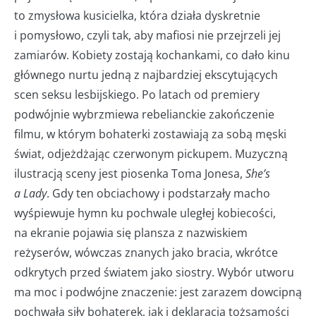
to zmysłowa kusicielka, która działa dyskretnie
i pomysłowo, czyli tak, aby mafiosi nie przejrzeli jej
zamiarów. Kobiety zostają kochankami, co dało kinu
głównego nurtu jedną z najbardziej ekscytujących
scen seksu lesbijskiego. Po latach od premiery
podwójnie wybrzmiewa rebelianckie zakończenie
filmu, w którym bohaterki zostawiają za sobą męski
świat, odjeżdżając czerwonym pickupem. Muzyczną
ilustracją sceny jest piosenka Toma Jonesa,
She’s
a Lady
. Gdy ten obciachowy i podstarzały macho
wyśpiewuje hymn ku pochwale uległej kobiecości,
na ekranie pojawia się plansza z nazwiskiem
reżyserów, wówczas znanych jako bracia, wkrótce
odkrytych przed światem jako siostry. Wybór utworu
ma moc i podwójne znaczenie: jest zarazem dowcipną
pochwałą siły bohaterek, jak i deklaracją tożsamości