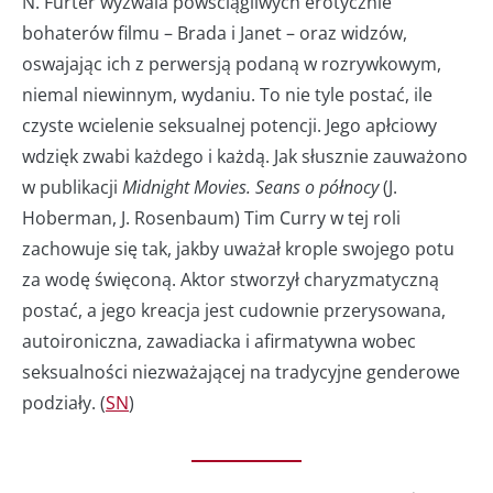
N. Furter wyzwala powściągliwych erotycznie
bohaterów filmu – Brada i Janet – oraz widzów,
oswajając ich z perwersją podaną w rozrywkowym,
niemal niewinnym, wydaniu. To nie tyle postać, ile
czyste wcielenie seksualnej potencji. Jego apłciowy
wdzięk zwabi każdego i każdą. Jak słusznie zauważono
w publikacji
Midnight Movies. Seans o północy
(J.
Hoberman, J. Rosenbaum) Tim Curry w tej roli
zachowuje się tak, jakby uważał krople swojego potu
za wodę święconą. Aktor stworzył charyzmatyczną
postać, a jego kreacja jest cudownie przerysowana,
autoironiczna, zawadiacka i afirmatywna wobec
seksualności niezważającej na tradycyjne genderowe
podziały. (
SN
)