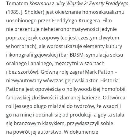
Tematem
Koszmaru z ulicy Wiązów 2: Zemsty Freddy’ego
(1985, J. Sholder) jest okiełznanie homoseksualizmu
uosobionego przez Freddy’ego Kruegera. Film
nie prezentuje nieheteronormatywności jedynie
poprzez język ezopowy (co jest częstym chwytem
w horrorach), ale wprost ukazuje elementy kultury
i ikonografii gejowskiej (bar BDSM, symulacja seksu
oralnego i analnego, mężczyźni w szortach
i bez szortów). Główną rolę zagrał Mark Patton –
niewyautowany wówczas gejowski aktor. Historia
Pattona jest opowieścią o hollywoodzkiej homofobii,
fanowskiej złośliwości i złamanej karierze. Odtwórca
roli Jessego długo miał żal do twórców, że wsadzili
go na minę i odcinali się od produkcji, a gdy ta stała
się branżowym klasykiem, przywłaszczyli sobie
na powrót jej autorstwo. W dokumencie