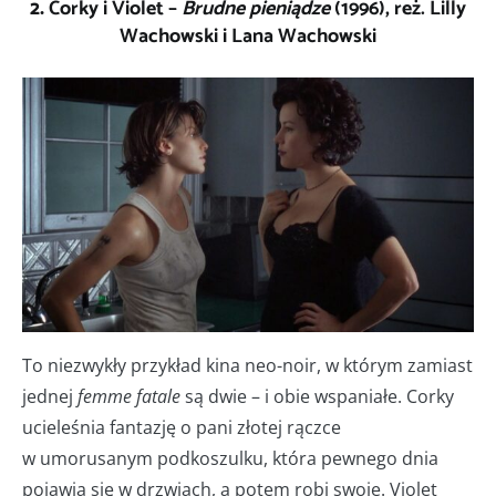
2.
Corky i Violet
–
Brudne pieniądze
(1996), reż. Lilly
Wachowski i Lana Wachowski
To niezwykły przykład kina neo-noir, w którym zamiast
jednej
femme fatale
są dwie – i obie wspaniałe. Corky
ucieleśnia fantazję o pani złotej rączce
w umorusanym podkoszulku, która pewnego dnia
pojawia się w drzwiach, a potem robi swoje. Violet