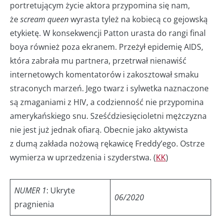
portretującym życie aktora przypomina się nam,
że
scream queen
wyrasta tyleż na kobiecą co gejowską
etykietę. W konsekwencji Patton urasta do rangi final
boya również poza ekranem. Przeżył epidemię AIDS,
która zabrała mu partnera, przetrwał nienawiść
internetowych komentatorów i zakosztował smaku
straconych marzeń. Jego twarz i sylwetka naznaczone
są zmaganiami z HIV, a codzienność nie przypomina
amerykańskiego snu. Sześćdziesięcioletni mężczyzna
nie jest już jednak ofiarą. Obecnie jako aktywista
z dumą zakłada nożową rękawicę Freddy’ego. Ostrze
wymierza w uprzedzenia i szyderstwa. (
KK
)
NUMER 1
: Ukryte
06/2020
pragnienia