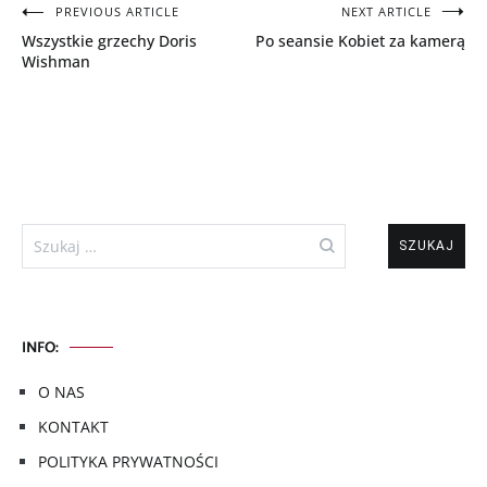
Nawigacja
PREVIOUS ARTICLE
NEXT ARTICLE
Wszystkie grzechy Doris
Po seansie Kobiet za kamerą
wpisu
Wishman
Szukaj:
INFO:
O NAS
KONTAKT
POLITYKA PRYWATNOŚCI