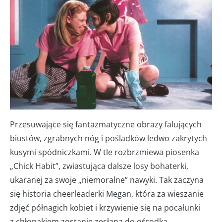
Przesuwające się fantazmatyczne obrazy falujących
biustów, zgrabnych nóg i pośladków ledwo zakrytych
kusymi spódniczkami. W tle rozbrzmiewa piosenka
„Chick Habit”, zwiastująca dalsze losy bohaterki,
ukaranej za swoje „niemoralne” nawyki. Tak zaczyna
się historia cheerleaderki Megan, która za wieszanie
zdjęć półnagich kobiet i krzywienie się na pocałunki
z chłopakiem zostanie zesłana do ośrodka