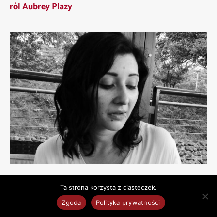
ról Aubrey Plazy
EMANCYPANTKI
,
Wilgotne miejsca
Ta strona korzysta z ciasteczek.
Uwolnić seksualność z tego, co znamy. Wywiad
Zgoda
Polityka prywatności
z Małgorzatą Żarów