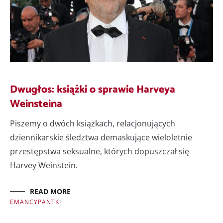
Dwugłos: książki o sprawie Harveya
Weinsteina
Piszemy o dwóch książkach, relacjonujących
dziennikarskie śledztwa demaskujące wieloletnie
przestępstwa seksualne, których dopuszczał się
Harvey Weinstein.
READ MORE
EMANCYPANTKI