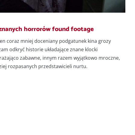
j znanych horrorów found footage
en coraz mniej doceniany podgatunek kina grozy
am odkryć historie układające znane klocki
zerażająco zabawne, innym razem wyjątkowo mroczne,
iej rozpasanych przedstawicieli nurtu.