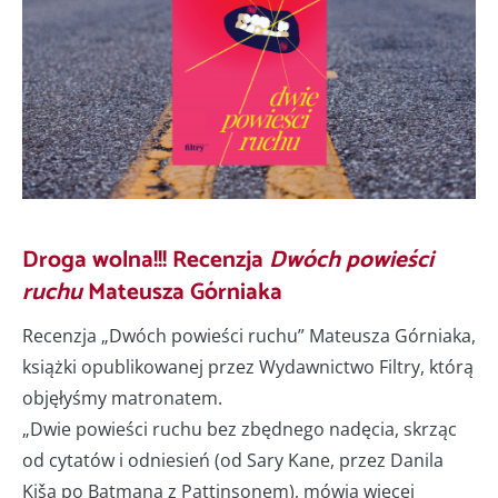
Droga wolna!!! Recenzja
Dwóch powieści
ruchu
Mateusza Górniaka
Recenzja „Dwóch powieści ruchu” Mateusza Górniaka,
książki opublikowanej przez Wydawnictwo Filtry, którą
objęłyśmy matronatem.
„Dwie powieści ruchu bez zbędnego nadęcia, skrząc
od cytatów i odniesień (od Sary Kane, przez Danila
Kiša po Batmana z Pattinsonem), mówią więcej