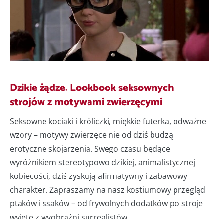
Dzikie żądze. Lookbook seksownych
strojów z motywami zwierzęcymi
Seksowne kociaki i króliczki, miękkie futerka, odważne
wzory – motywy zwierzęce nie od dziś budzą
erotyczne skojarzenia. Swego czasu będące
wyróżnikiem stereotypowo dzikiej, animalistycznej
kobiecości, dziś zyskują afirmatywny i zabawowy
charakter. Zapraszamy na nasz kostiumowy przegląd
ptaków i ssaków – od frywolnych dodatków po stroje
wyjęte z wyobraźni surrealistów.