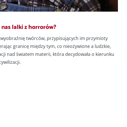
 nas lalki z horrorów?
 i wyobraźnię twórców, przypisujących im przymioty
erając granicę między tym, co nieożywione a ludzkie,
ji nad światem materii, która decydowała o kierunku
wilizacji.