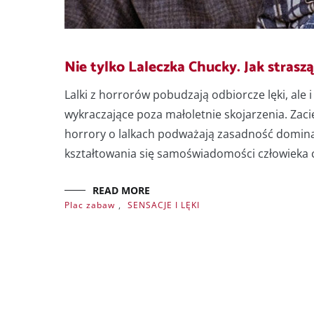
Nie tylko Laleczka Chucky. Jak straszą
Lalki z horrorów pobudzają odbiorcze lęki, ale
wykraczające poza małoletnie skojarzenia. Zaci
horrory o lalkach podważają zasadność dominac
kształtowania się samoświadomości człowieka cy
READ MORE
Plac zabaw
,
SENSACJE I LĘKI