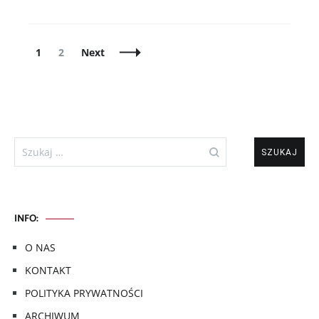
Posts
Page
Page
1
2
Next
Navigation
Szukaj:
INFO:
O NAS
KONTAKT
POLITYKA PRYWATNOŚCI
ARCHIWUM