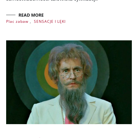
READ MORE
Plac zabaw
,
SENSACJE I LĘKI