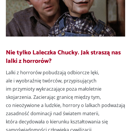
Nie tylko Laleczka Chucky. Jak straszą nas
lalki z horrorów?
Lalki z horrorów pobudzają odbiorcze lęki,
ale i wyobraźnię twórców, przypisujących
im przymioty wykraczające poza małoletnie
skojarzenia. Zacierając granicę między tym,
co nieożywione a ludzkie, horrory o lalkach podważają
zasadność dominacji nad światem materii,
która decydowała o kierunku kształtowania się
samoświadomości człowieka cywilizacji.