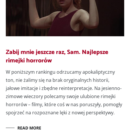
Zabij mnie jeszcze raz, Sam. Najlepsze
rimejki horrorów
W poniższym rankingu odrzucamy apokaliptyczny
ton, nie żalimy się na brak oryginalnych historii,
jałowe imitacje i zbędne reinterpretacje. Na jesienno-
zimowe wieczory polecamy swoje ulubione rimejki
horrorów – filmy, które coś w nas poruszyły, pomogły
spojrzeć na rozpoznane lęki z nowej perspektywy.
READ MORE