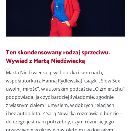
Ten skondensowany rodzaj sprzeciwu.
Wywiad z Martą Niedźwiecką
Marta Niedźwiecka, psycholożka i sex coach,
współautorka (z Hanną Rydlewską) książki „Slow Sex –
uwolnij miłość”, w autorskim podcaście „O zmierzchu”
podpowiada, jak żyć bardziej świadomie, zgodnie
z własnym ciałem i umysłem, w dobrych relacjach
i bez autopilota. Z Sarą Nowicką rozmawia o buncie –
do czego jest nam potrzebny, czym różni się jego
przeżywanie w okresie nastoletnim i w dojrzałym