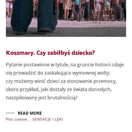
Koszmary. Czy zabiłbyś dziecko?
Pytanie postawione w tytule, na gruncie historii zdaje
się prowadzić do zaskakująco wymownej wolty:
czy możemy winić dzieci za stosowanie przemocy,
skoro przykład, jaki dostały ze świata dorosłych,
naszpikowany jest brutalnością?
READ MORE
Plac zabaw
,
SENSACJE I LĘKI