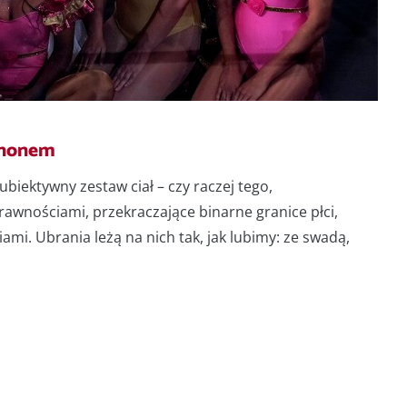
anonem
iektywny zestaw ciał – czy raczej tego,
prawnościami, przekraczające binarne granice płci,
i. Ubrania leżą na nich tak, jak lubimy: ze swadą,