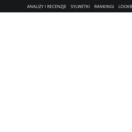
Skip
ANALIZY I RECENZJE
SYLWETKI
RANKINGI
LOOK
to
content