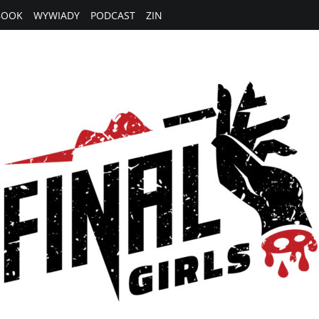
BOOK
WYWIADY
PODCAST
ZIN