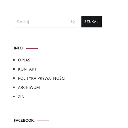
Szukaj:
INFO:
O NAS
KONTAKT
POLITYKA PRYWATNOŚCI
ARCHIWUM
ZIN
FACEBOOK: