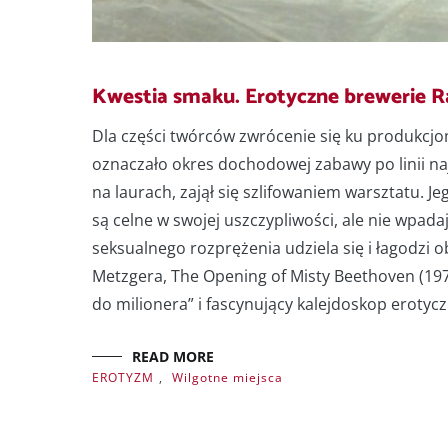
Kwestia smaku. Erotyczne brewerie R
Dla części twórców zwrócenie się ku produkc
oznaczało okres dochodowej zabawy po linii n
na laurach, zajął się szlifowaniem warsztatu. Je
są celne w swojej uszczypliwości, ale nie wpada
seksualnego rozprężenia udziela się i łagodzi 
Metzgera, The Opening of Misty Beethoven (197
do milionera” i fascynujący kalejdoskop eroty
READ MORE
EROTYZM
,
Wilgotne miejsca