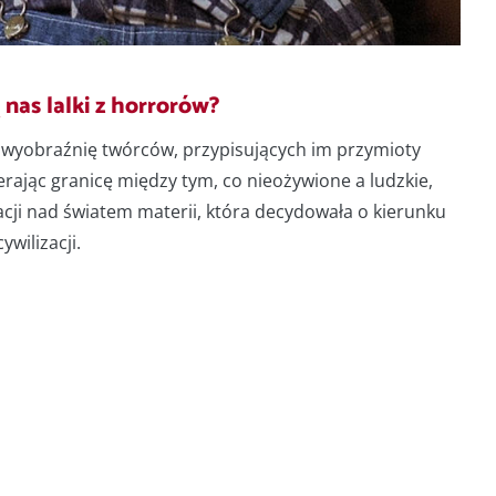
 nas lalki z horrorów?
 i wyobraźnię twórców, przypisujących im przymioty
erając granicę między tym, co nieożywione a ludzkie,
ji nad światem materii, która decydowała o kierunku
wilizacji.