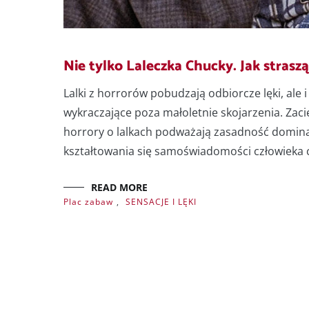
Nie tylko Laleczka Chucky. Jak straszą
Lalki z horrorów pobudzają odbiorcze lęki, ale
wykraczające poza małoletnie skojarzenia. Zaci
horrory o lalkach podważają zasadność dominac
kształtowania się samoświadomości człowieka cy
READ MORE
Plac zabaw
,
SENSACJE I LĘKI