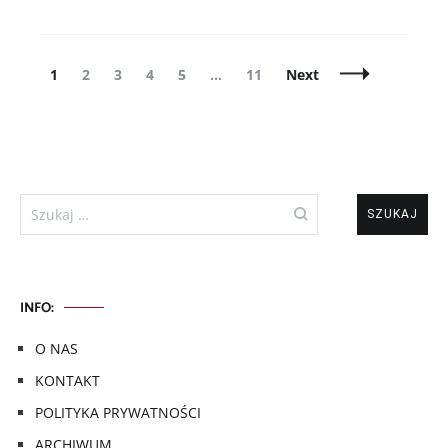
Posts
Page
Page
Page
Page
Page
Page
1
2
3
4
5
…
11
Next
Navigation
Szukaj:
INFO:
O NAS
KONTAKT
POLITYKA PRYWATNOŚCI
ARCHIWUM