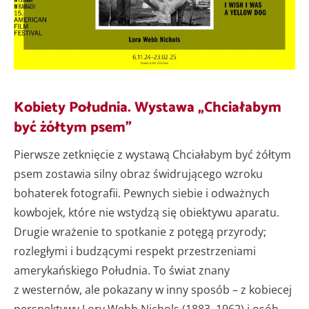
Kobiety Południa. Wystawa „Chciałabym
być żółtym psem”
Pierwsze zetknięcie z wystawą Chciałabym być żółtym
psem zostawia silny obraz świdrującego wzroku
bohaterek fotografii. Pewnych siebie i odważnych
kowbojek, które nie wstydzą się obiektywu aparatu.
Drugie wrażenie to spotkanie z potęgą przyrody;
rozległymi i budzącymi respekt przestrzeniami
amerykańskiego Południa. To świat znany
z westernów, ale pokazany w inny sposób – z kobiecej
perspektywy Lory Webb Nichols (1883–1962) i osób