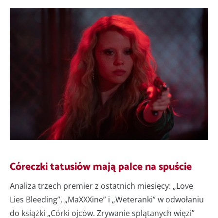
Córeczki tatusiów mają palce na spuście
Analiza trzech premier z ostatnich miesięcy: „Love
Lies Bleeding”, „MaXXXine” i „Weteranki” w odwołaniu
do książki „Córki ojców. Zrywanie splątanych więzi”