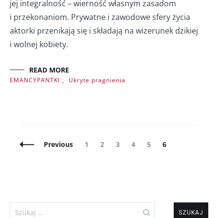
jej integralność – wierność własnym zasadom
i przekonaniom. Prywatne i zawodowe sfery życia
aktorki przenikają się i składają na wizerunek dzikiej
i wolnej kobiety.
READ MORE
EMANCYPANTKI
,
Ukryte pragnienia
Posts
Page
Page
Page
Page
Page
Page
Previous
1
2
3
4
5
6
Navigation
Szukaj: