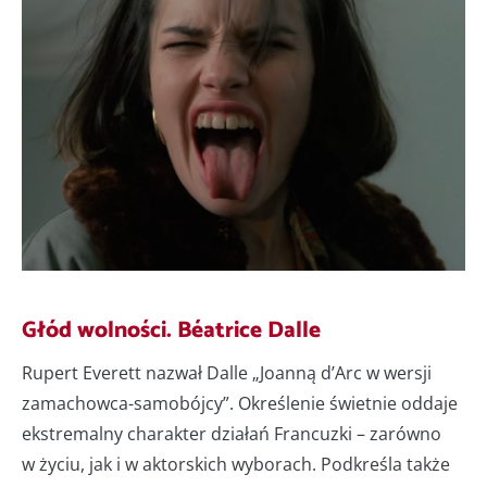
Głód wolności. Béatrice Dalle
Rupert Everett nazwał Dalle „Joanną d’Arc w wersji
zamachowca-samobójcy”. Określenie świetnie oddaje
ekstremalny charakter działań Francuzki – zarówno
w życiu, jak i w aktorskich wyborach. Podkreśla także