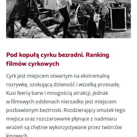
Pod kopułą cyrku bezradni. Ranking
filmów cyrkowych
Cyrk jest miejscem otwartym na ekstremalną
rozrywkę, szokującą dziwność i wszelką przesadę.
Kusi feerią barw i mnogością atrakcji, jednak
w filmowych odsłonach nierzadko jest miejscem
pozbawionym beztroski. Rozdzierający smutek tego
miejsca oraz rozczarowanie płynące z nadmiaru
wrażeń są chętnie wykorzystywane przez twórców
kinowych.