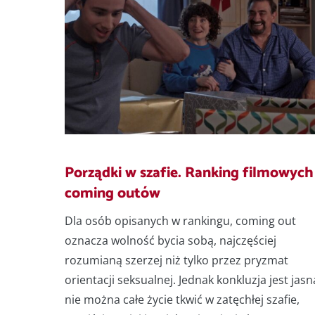
Porządki w szafie. Ranking filmowych
coming outów
Dla osób opisanych w rankingu, coming out
oznacza wolność bycia sobą, najczęściej
rozumianą szerzej niż tylko przez pryzmat
orientacji seksualnej. Jednak konkluzja jest jasn
nie można całe życie tkwić w zatęchłej szafie,