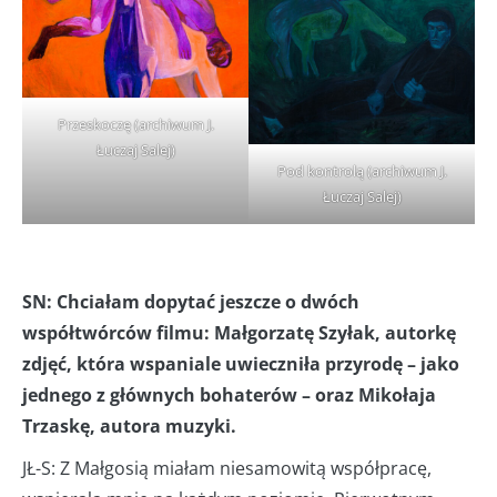
Przeskoczę (archiwum J.
Łuczaj Salej)
Pod kontrolą (archiwum J.
Łuczaj Salej)
SN: Chciałam dopytać jeszcze o dwóch
współtwórców filmu: Małgorzatę Szyłak, autorkę
zdjęć, która wspaniale uwieczniła przyrodę – jako
jednego z głównych bohaterów – oraz Mikołaja
Trzaskę, autora muzyki.
JŁ-S: Z Małgosią miałam niesamowitą współpracę,