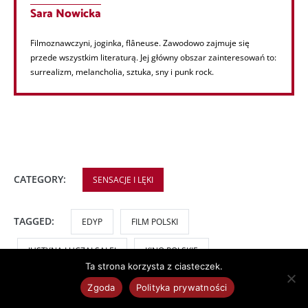
Sara Nowicka
Filmoznawczyni, joginka, flâneuse. Zawodowo zajmuje się
przede wszystkim literaturą. Jej główny obszar zainteresowań to:
surrealizm, melancholia, sztuka, sny i punk rock.
CATEGORY:
SENSACJE I LĘKI
TAGGED:
EDYP
FILM POLSKI
JUSTYNA ŁUCZAJ SALEJ
KINO POLSKIE
Ta strona korzysta z ciasteczek.
KOŃSKI OGON
MALARSTWO
MIKOŁAJ TRZASKA
Zgoda
Polityka prywatności