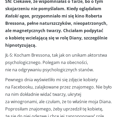
SN: Ciekawe, że wspomniałaś o Tarze, bo o tym
skojarzeniu nie pomyślałam. Kiedy oglądałam
Koński ogon,
przypomniało mi się kino Roberta
Bressona, pełne naturszczyków, nieopatrzonych,
ale magnetycznych twarzy. Chciałam podpytać
o kobietę wcielającą się w rolę Diany, szczególnie
hipnotyzującą.
JŁ-S: Kocham Bressona, tak jak on unikam aktorstwa
psychologicznego. Polegam na obecności,
nie na odgrywaniu psychologicznych stanów.
Pewnego dnia wyświetliło mi się zdjęcie kobiety
na Facebooku, zalajkowane przez znajomego. Nie było
na nim dokładnie widać twarzy, ukrytej
za winogronami, ale czułam, że to właśnie moja Diana.
Poprosiłam znajomego, żeby uprzedził tę kobietę,
że się do niej odezwę i chcę jej zaproponować rolę.