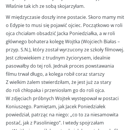
Właśnie tak ich ze sobą skojarzyłam.
W międzyczasie doszły inne postacie. Skoro mamy mit
o Edypie to musi się pojawić ojciec. Początkowo w roli
ojca chciałam obsadzić Jacka Poniedziałka, a w roli
głównego bohatera kolegę Wojtka (Wojciech Białas –
przyp. S.N.), który został wyrzucony ze szkoły filmowej.
Jest człowiekiem z trudnym życiorysem, idealnie
pasowałby do tej roli. Jednak proces powstawania
filmu trwał długo, a kolega robił coraz starszy
Z wielkim żalem stwierdziłam, że jest już za stary
do roli chłopaka i przeniosłam go do roli ojca.
W zdjęciach próbnych Wojtek występował w postaci
Koniuszego. Pamiętam, jak Jacek Poniedziałek
powiedział, patrząc na niego: „co to za niesamowita
postać, jak z Pasoliniego”. I wtedy spojrzałam