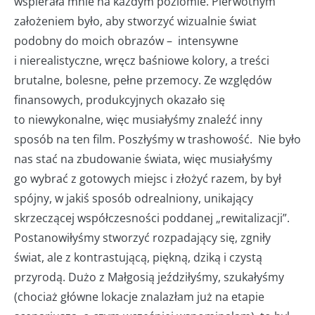
wspierała mnie na każdym poziomie. Pierwotnym
założeniem było, aby stworzyć wizualnie świat
podobny do moich obrazów – intensywne
i nierealistyczne, wręcz baśniowe kolory, a treści
brutalne, bolesne, pełne przemocy. Ze względów
finansowych, produkcyjnych okazało się
to niewykonalne, więc musiałyśmy znaleźć inny
sposób na ten film. Poszłyśmy w trashowość. Nie było
nas stać na zbudowanie świata, więc musiałyśmy
go wybrać z gotowych miejsc i złożyć razem, by był
spójny, w jakiś sposób odrealniony, unikający
skrzeczącej współczesności poddanej „rewitalizacji”.
Postanowiłyśmy stworzyć rozpadający się, zgniły
świat, ale z kontrastującą, piękną, dziką i czystą
przyrodą. Dużo z Małgosią jeździłyśmy, szukałyśmy
(chociaż główne lokacje znalazłam już na etapie