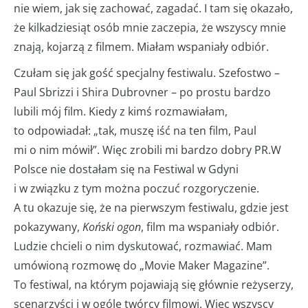
nie wiem, jak się zachować, zagadać. I tam się okazało,
że kilkadziesiąt osób mnie zaczepia, że wszyscy mnie
znają, kojarzą z filmem. Miałam wspaniały odbiór.
Czułam się jak gość specjalny festiwalu. Szefostwo –
Paul Sbrizzi i Shira Dubrovner – po prostu bardzo
lubili mój film. Kiedy z kimś rozmawiałam,
to odpowiadał: „tak, muszę iść na ten film, Paul
mi o nim mówił”. Więc zrobili mi bardzo dobry PR.W
Polsce nie dostałam się na Festiwal w Gdyni
i w związku z tym można poczuć rozgoryczenie.
A tu okazuje się, że na pierwszym festiwalu, gdzie jest
pokazywany,
Koński ogon
, film ma wspaniały odbiór.
Ludzie chcieli o nim dyskutować, rozmawiać. Mam
umówioną rozmowę do „Movie Maker Magazine”.
To festiwal, na którym pojawiają się głównie reżyserzy,
scenarzyści i w ogóle twórcy filmowi. Więc wszyscy