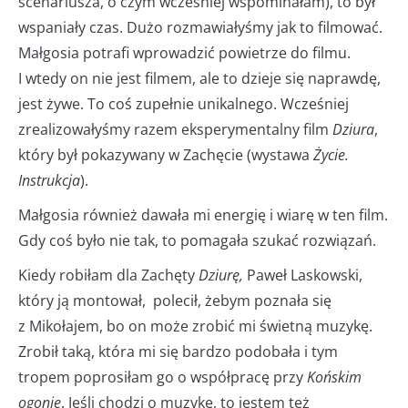
scenariusza, o czym wcześniej wspominałam), to był
wspaniały czas. Dużo rozmawiałyśmy jak to filmować.
Małgosia potrafi wprowadzić powietrze do filmu.
I wtedy on nie jest filmem, ale to dzieje się naprawdę,
jest żywe. To coś zupełnie unikalnego. Wcześniej
zrealizowałyśmy razem eksperymentalny film
Dziura
,
który był pokazywany w Zachęcie (wystawa
Życie.
Instrukcja
).
Małgosia również dawała mi energię i wiarę w ten film.
Gdy coś było nie tak, to pomagała szukać rozwiązań.
Kiedy robiłam dla Zachęty
Dziurę,
Paweł Laskowski,
który ją montował, polecił, żebym poznała się
z Mikołajem, bo on może zrobić mi świetną muzykę.
Zrobił taką, która mi się bardzo podobała i tym
tropem poprosiłam go o współpracę przy
Końskim
ogonie
. Jeśli chodzi o muzykę, to jestem też