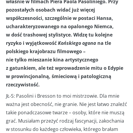
właśnie w filmach Piera Paola Pasoliniego. Przy
pozostałych osobach widać już więcej
współczesności, szczególnie w postaci Hansa,
ucharakteryzowanego na opalonego Niemca,
w dość trashowej stylistyce. Widzę tu kolejne
ryzyko i wyjątkowość
Końskiego ogona
na tle
polskiego krajobrazu filmowego –
nie tylko mieszanie kina artystycznego
z gatunkiem, ale też wprowadzenie mitu o Edypie
w prowincjonalną, śmieciową i patologiczną
rzeczywistość.
JŁ-S: Pasolini i Bresson to moi mistrzowie. Dla mnie
ważna jest obecność, nie granie. Nie jest łatwo znaleźć
takie ponadczasowe twarze – osoby, które nie muszą
grać. Musiałam przeżyć rodzaj fascynacji, zakochania
w stosunku do każdego człowieka, którego brałam