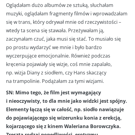
Oglądałam dużo albumów ze sztuką, słuchałam
muzyki, oglądałam fragmenty filmów i wprowadzałam
się w trans, który odrywał mnie od rzeczywistości –
wtedy ta scena się stawała. Przeżywałam ją,
zaczynałam czuć, jaka musi się stać. To musiało się
po prostu wydarzyć we mnie i było bardzo
wyczerpujące emocjonalnie. Również podczas
kręcenia pojawiały się wizje, coś mnie zapalało,
np. wizja Diany z siodłem, czy Hans skaczący
na trampolinie. Podążałam za tymi wizjami.
SN: Mimo tego, że film jest wymagający
i nieoczywisty, to dla mnie jako widzki jest spójny.
Elementy łączą się w całość, np. siodło nawiązuje
do pojawiającego się wizerunku konia z erekcją,
kojarzącego się z kinem Waleriana Borowczyka.
Zresztą rodzaj popędliwości, erotyzmu