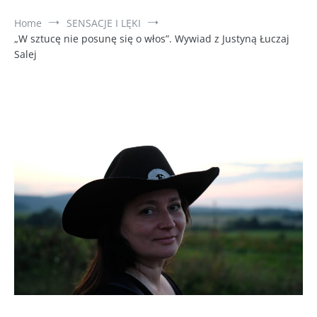
Home
SENSACJE I LĘKI
„W sztucę nie posunę się o włos”. Wywiad z Justyną Łuczaj
Salej