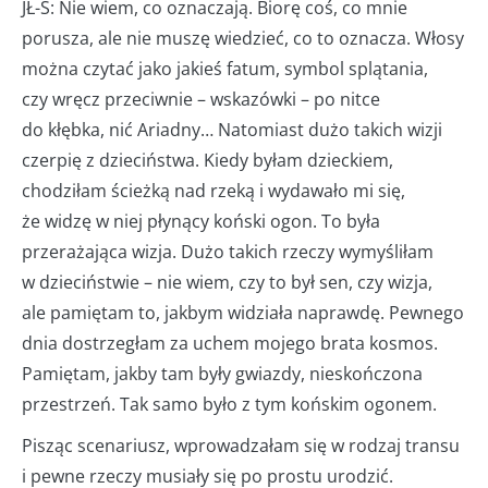
JŁ-S: Nie wiem, co oznaczają. Biorę coś, co mnie
porusza, ale nie muszę wiedzieć, co to oznacza. Włosy
można czytać jako jakieś fatum, symbol splątania,
czy wręcz przeciwnie – wskazówki – po nitce
do kłębka, nić Ariadny… Natomiast dużo takich wizji
czerpię z dzieciństwa. Kiedy byłam dzieckiem,
chodziłam ścieżką nad rzeką i wydawało mi się,
że widzę w niej płynący koński ogon. To była
przerażająca wizja. Dużo takich rzeczy wymyśliłam
w dzieciństwie – nie wiem, czy to był sen, czy wizja,
ale pamiętam to, jakbym widziała naprawdę. Pewnego
dnia dostrzegłam za uchem mojego brata kosmos.
Pamiętam, jakby tam były gwiazdy, nieskończona
przestrzeń. Tak samo było z tym końskim ogonem.
Pisząc scenariusz, wprowadzałam się w rodzaj transu
i pewne rzeczy musiały się po prostu urodzić.