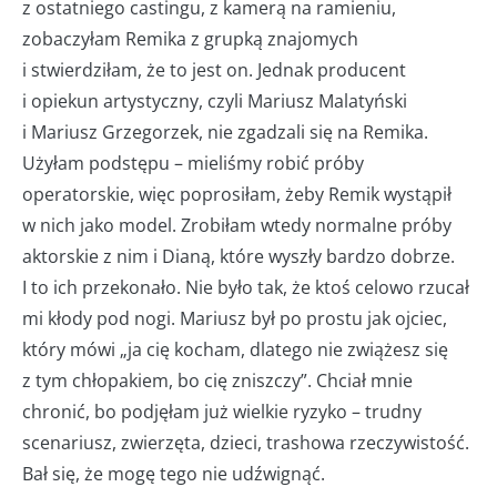
z ostatniego castingu, z kamerą na ramieniu,
zobaczyłam Remika z grupką znajomych
i stwierdziłam, że to jest on. Jednak producent
i opiekun artystyczny, czyli Mariusz Malatyński
i Mariusz Grzegorzek, nie zgadzali się na Remika.
Użyłam podstępu – mieliśmy robić próby
operatorskie, więc poprosiłam, żeby Remik wystąpił
w nich jako model. Zrobiłam wtedy normalne próby
aktorskie z nim i Dianą, które wyszły bardzo dobrze.
I to ich przekonało. Nie było tak, że ktoś celowo rzucał
mi kłody pod nogi. Mariusz był po prostu jak ojciec,
który mówi „ja cię kocham, dlatego nie zwiążesz się
z tym chłopakiem, bo cię zniszczy”. Chciał mnie
chronić, bo podjęłam już wielkie ryzyko – trudny
scenariusz, zwierzęta, dzieci, trashowa rzeczywistość.
Bał się, że mogę tego nie udźwignąć.