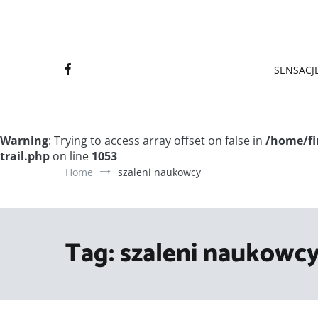
Final
Final
SENSACJE
Warning
: Trying to access array offset on false in
/home/fi
trail.php
on line
1053
Home
szaleni naukowcy
Tag:
szaleni naukowc