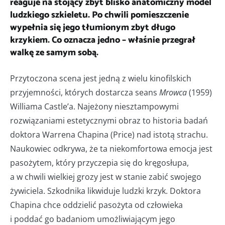
reaguje na stojący zbyt blisko anatomiczny model
ludzkiego szkieletu. Po chwili pomieszczenie
wypełnia się jego tłumionym zbyt długo
krzykiem. Co oznacza jedno – właśnie przegrał
walkę ze samym sobą.
Przytoczona scena jest jedną z wielu kinofilskich
przyjemności, których dostarcza seans
Mrowca
(1959)
Williama Castle’a. Najeżony niesztampowymi
rozwiązaniami estetycznymi obraz to historia badań
doktora Warrena Chapina (Price) nad istotą strachu.
Naukowiec odkrywa, że ta niekomfortowa emocja jest
pasożytem, który przyczepia się do kręgosłupa,
a w chwili wielkiej grozy jest w stanie zabić swojego
żywiciela. Szkodnika likwiduje ludzki krzyk. Doktora
Chapina chce oddzielić pasożyta od człowieka
i poddać go badaniom umożliwiającym jego