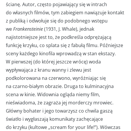
ścianę. Autor, często pojawiający się w intrach
do własnych filmów, tym zabiegiem nawiązuje kontakt
z publiką i odwołuje się do podobnego wstępu
we
Frankensteinie
(1931, J. Whale), jednak
najistotniejsze jest to, że podkreśla odprężającą
funkcję krzyku, co splata się z fabułą filmu. Późniejsze
sceny każdego kinofila wprowadzą w stan ekstazy.
W pierwszej (do której jeszcze wrócę) woda
wypływająca z kranu wanny i zlewu jest
podkolorowana na czerwono, wyróżniając się
na czarno-białym obrazie. Druga to kulminacyjna
scena w kinie. Widownia ogląda niemy film,
nieświadoma, że zagraża jej morderczy mrowiec.
Główny bohater i jego towarzysz co chwila gaszą
światło i wygłaszają komunikaty zachęcające
do krzyku (kultowe „scream for your life!”). Wówczas