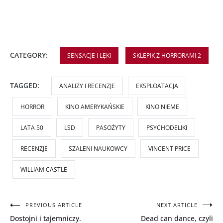
CATEGORY:
SENSACJE I LĘKI
SKLEPIK Z HORRORAMI 2
TAGGED:
ANALIZY I RECENZJE
EKSPLOATACJA
HORROR
KINO AMERYKAŃSKIE
KINO NIEME
LATA 50
LSD
PASOŻYTY
PSYCHODELIKI
RECENZJE
SZALENI NAUKOWCY
VINCENT PRICE
WILLIAM CASTLE
Nawigacja
PREVIOUS ARTICLE
NEXT ARTICLE
Dostojni i tajemniczy.
Dead can dance, czyli