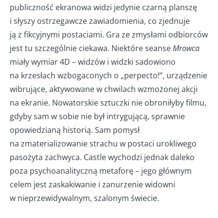
publiczność ekranowa widzi jedynie czarną planszę
i słyszy ostrzegawcze zawiadomienia, co zjednuje
ją z fikcyjnymi postaciami. Gra ze zmysłami odbiorców
jest tu szczególnie ciekawa. Niektóre seanse
Mrowca
miały wymiar 4D – widzów i widzki sadowiono
na krzesłach wzbogaconych o „perpecto!”, urządzenie
wibrujące, aktywowane w chwilach wzmożonej akcji
na ekranie. Nowatorskie sztuczki nie obroniłyby filmu,
gdyby sam w sobie nie był intrygującą, sprawnie
opowiedzianą historią. Sam pomysł
na zmaterializowanie strachu w postaci urokliwego
pasożyta zachwyca. Castle wychodzi jednak daleko
poza psychoanalityczną metaforę – jego głównym
celem jest zaskakiwanie i zanurzenie widowni
w nieprzewidywalnym, szalonym świecie.