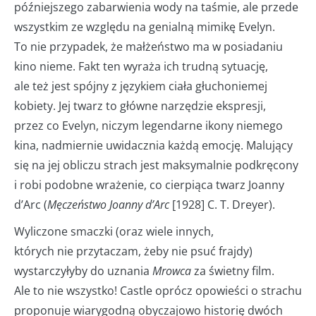
późniejszego zabarwienia wody na taśmie, ale przede
wszystkim ze względu na genialną mimikę Evelyn.
To nie przypadek, że małżeństwo ma w posiadaniu
kino nieme. Fakt ten wyraża ich trudną sytuację,
ale też jest spójny z językiem ciała głuchoniemej
kobiety. Jej twarz to główne narzędzie ekspresji,
przez co Evelyn, niczym legendarne ikony niemego
kina, nadmiernie uwidacznia każdą emocję. Malujący
się na jej obliczu strach jest maksymalnie podkręcony
i robi podobne wrażenie, co cierpiąca twarz Joanny
d’Arc (
Męczeństwo Joanny d’Arc
[1928] C. T. Dreyer).
Wyliczone smaczki (oraz wiele innych,
których nie przytaczam, żeby nie psuć frajdy)
wystarczyłyby do uznania
Mrowca
za świetny film.
Ale to nie wszystko! Castle oprócz opowieści o strachu
proponuje wiarygodną obyczajowo historię dwóch