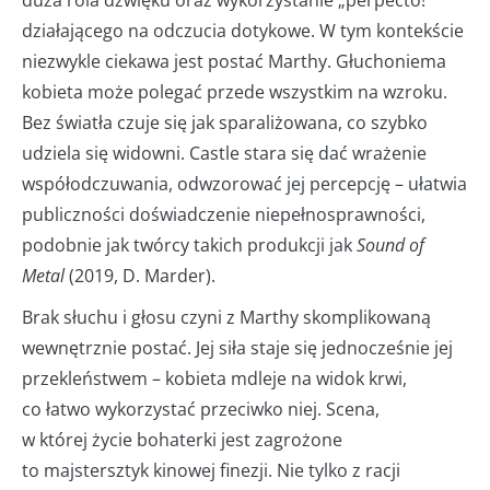
duża rola dźwięku oraz wykorzystanie „perpecto!”
działającego na odczucia dotykowe. W tym kontekście
niezwykle ciekawa jest postać Marthy. Głuchoniema
kobieta może polegać przede wszystkim na wzroku.
Bez światła czuje się jak sparaliżowana, co szybko
udziela się widowni. Castle stara się dać wrażenie
współodczuwania, odwzorować jej percepcję – ułatwia
publiczności doświadczenie niepełnosprawności,
podobnie jak twórcy takich produkcji jak
Sound of
Metal
(2019, D. Marder).
Brak słuchu i głosu czyni z Marthy skomplikowaną
wewnętrznie postać. Jej siła staje się jednocześnie jej
przekleństwem – kobieta mdleje na widok krwi,
co łatwo wykorzystać przeciwko niej. Scena,
w której życie bohaterki jest zagrożone
to majstersztyk kinowej finezji. Nie tylko z racji