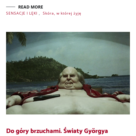
READ MORE
SENSACJE I LĘKI
,
Skóra, w której żyję
Do góry brzuchami. Światy Györgya