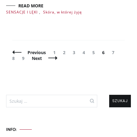
READ MORE
SENSACJE I LĘKI
,
Skóra, w której żyję
Posts
Page
Page
Page
Page
Page
Page
Page
Page
Previous
1
2
3
4
5
6
7
Navigation
Page
8
9
Next
Szukaj:
INFO: