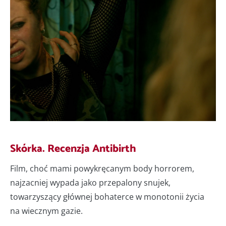
Skórka. Recenzja Antibirth
Film, choć mami powykręcanym body horrorem,
najzacniej wypada jako przepalony snujek,
towarzyszący głównej bohaterce w monotonii życia
na wiecznym gazie.