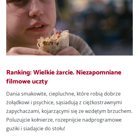
Ranking: Wielkie żarcie. Niezapomniane
filmowe uczty
Dania smakowite, ciepluchne, które robią dobrze
żołądkowi i psychice, sąsiadują z ciężkostrawnymi
zapychaczami, kojarzącymi się ze wzdętym brzuchem.
Poluzujcie kołnierze, rozepnijcie nadprogramowe
guziki i siadajcie do stołu!