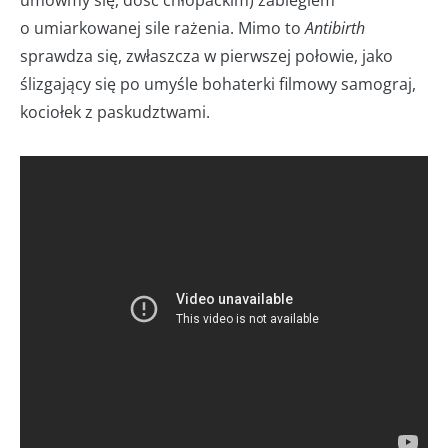
o umiarkowanej sile rażenia. Mimo to
Antibirth
sprawdza się, zwłaszcza w pierwszej połowie, jako
ślizgający się po umyśle bohaterki filmowy samograj,
kociołek z paskudztwami.