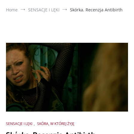
Home
SENSACJE I LĘKI
Skórka. Recenzja Antibirth
SENSACJE I LĘKI
,
SKÓRA, W KTÓREJ ŻYJĘ