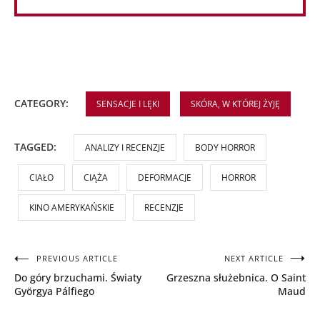
CATEGORY:
SENSACJE I LĘKI
SKÓRA, W KTÓREJ ŻYJĘ
TAGGED:
ANALIZY I RECENZJE
BODY HORROR
CIAŁO
CIĄŻA
DEFORMACJE
HORROR
KINO AMERYKAŃSKIE
RECENZJE
Nawigacja
PREVIOUS ARTICLE
NEXT ARTICLE
Do góry brzuchami. Światy
Grzeszna służebnica. O Saint
wpisu
Györgya Pálfiego
Maud