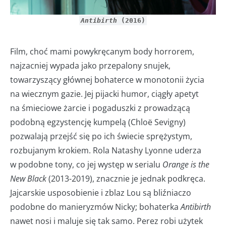
Antibirth
(2016)
Film, choć mami powykręcanym body horrorem,
najzacniej wypada jako przepalony snujek,
towarzyszący głównej bohaterce w monotonii życia
na wiecznym gazie. Jej pijacki humor, ciągły apetyt
na śmieciowe żarcie i pogaduszki z prowadzącą
podobną egzystencję kumpelą (Chloë Sevigny)
pozwalają przejść się po ich świecie sprężystym,
rozbujanym krokiem. Rola Natashy Lyonne uderza
w podobne tony, co jej występ w serialu
Orange is the
New Black
(2013-2019), znacznie je jednak podkręca.
Jajcarskie usposobienie i zblaz Lou są bliźniaczo
podobne do manieryzmów Nicky; bohaterka
Antibirth
nawet nosi i maluje się tak samo. Perez robi użytek