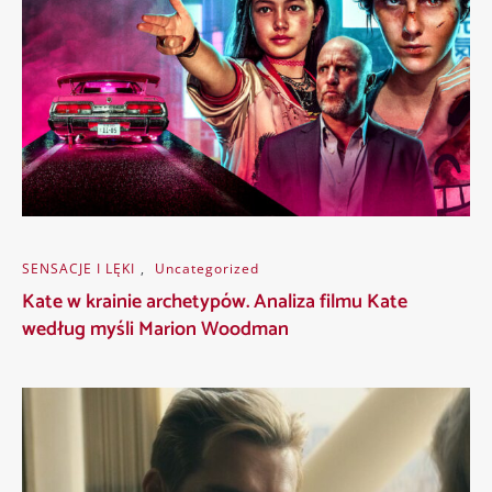
SENSACJE I LĘKI
,
Uncategorized
Kate w krainie archetypów. Analiza filmu Kate
według myśli Marion Woodman