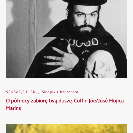
SENSACJE I LĘKI
,
Sklepik z horrorami
O północy zabiorę twą duszę. Coffin Joe/José Mojica
Marins