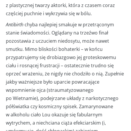
z plastycznej twarzy aktorki, która z czasem coraz
częściej puchnie i wykrzywia się w bólu.
Antibirth
chyba najlepiej smakuje w przetrąconym
stanie świadomości. Oglądany na trzeźwo finał
pozostawia z uczuciem niedosytu, może nawet
smutku. Mimo bliskości bohaterki – w końcu
przypatrujemy się drobiazgowo jej groteskowemu
ciału i rosnącej frustracji – ostatecznie trudno się
oprzeć wrażeniu, że nigdy nie chodziło o nią. Zupełnie
jakby ważniejsze było uparcie powracające
wspomnienie ojca (straumatyzowanego
po Wietnamie), podejrzane układy z narkotycznego
półświatka czy kosmiczny spisek. Zamarynowane
w alkoholu ciało Lou okazuje się fabularnym
wytrychem, a niechciana ciąża efekciarskim (i,
umówmy się, dość chłopackim) zabiegiem