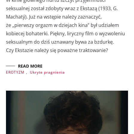
W kinie głównego nurtu szczyt przyjemności
seksualnej został zdobyty wraz z Ekstazą (1933, G.
Machatý). Już na wstępie należy zaznaczyć,
że „pierwszy orgazm w dziejach kina” był udziałem
kobiecej bohaterki. Piękny, liryczny film o wyzwoleniu
seksualnym do dziś uznawany bywa za bzdurkę.
Czy Ekstazie należy się poważne traktowanie?
READ MORE
EROTYZM
,
Ukryte pragnienia