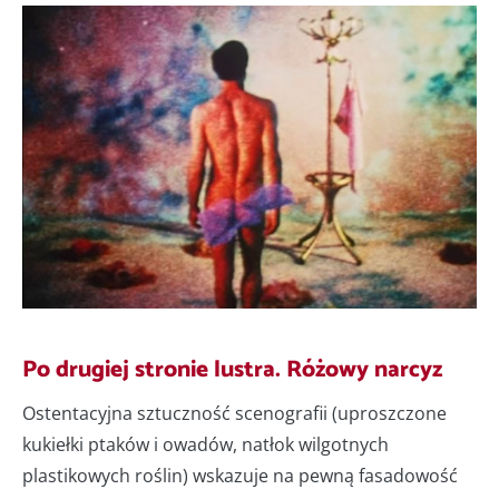
Po drugiej stronie lustra. Różowy narcyz
Ostentacyjna sztuczność scenografii (uproszczone
kukiełki ptaków i owadów, natłok wilgotnych
plastikowych roślin) wskazuje na pewną fasadowość