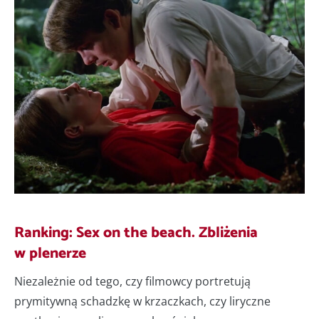
Ranking: Sex on the beach. Zbliżenia
w plenerze
Niezależnie od tego, czy filmowcy portretują
prymitywną schadzkę w krzaczkach, czy liryczne