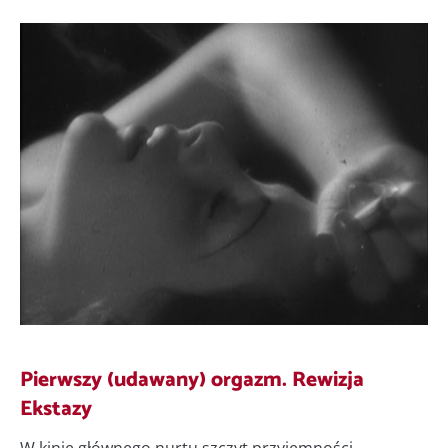
Pierwszy (udawany) orgazm. Rewizja
Ekstazy