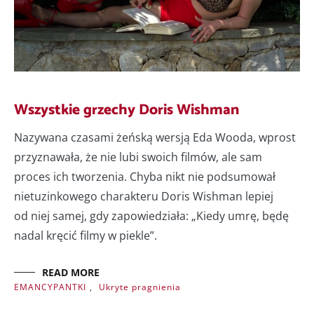
Wszystkie grzechy Doris Wishman
Nazywana czasami żeńską wersją Eda Wooda, wprost
przyznawała, że nie lubi swoich filmów, ale sam
proces ich tworzenia. Chyba nikt nie podsumował
nietuzinkowego charakteru Doris Wishman lepiej
od niej samej, gdy zapowiedziała: „Kiedy umrę, będę
nadal kręcić filmy w piekle”.
READ MORE
EMANCYPANTKI
,
Ukryte pragnienia