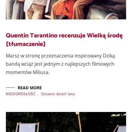
Quentin Tarantino recenzuje Wielką środę
[tłumaczenie]
Marsz w stronę przeznaczenia inspirowany Dziką
bandą wciąż jest jednym z najlepszych filmowych
momentów Miliusa.
READ MORE
NIEDOROSŁOŚĆ
,
Ostatni dzień lata