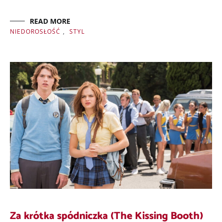
READ MORE
NIEDOROSŁOŚĆ
,
STYL
Za krótka spódniczka (The Kissing Booth)