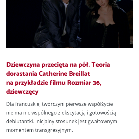
Dziewczyna przecięta na pół. Teoria
dorastania Catherine Breillat
na przykładzie filmu Rozmiar 36,
dziewczęcy
Dla francuskiej twórczyni pierwsze współżycie
nie ma nic wspólnego z ekscytacją i gotowością
debiutantki. Inicjalny stosunek jest gwałtownym
momentem transgresyjnym.