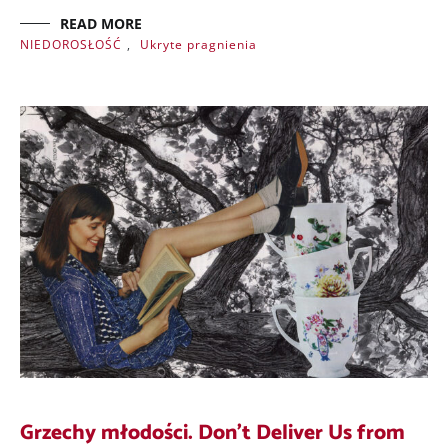
READ MORE
NIEDOROSŁOŚĆ
,
Ukryte pragnienia
Grzechy młodości. Don’t Deliver Us from