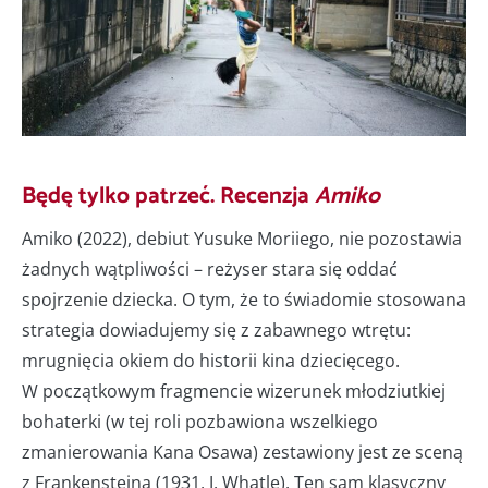
Będę tylko patrzeć. Recenzja
Amiko
Amiko (2022), debiut Yusuke Moriiego, nie pozostawia
żadnych wątpliwości – reżyser stara się oddać
spojrzenie dziecka. O tym, że to świadomie stosowana
strategia dowiadujemy się z zabawnego wtrętu:
mrugnięcia okiem do historii kina dziecięcego.
W początkowym fragmencie wizerunek młodziutkiej
bohaterki (w tej roli pozbawiona wszelkiego
zmanierowania Kana Osawa) zestawiony jest ze sceną
z Frankensteina (1931, J. Whatle). Ten sam klasyczny