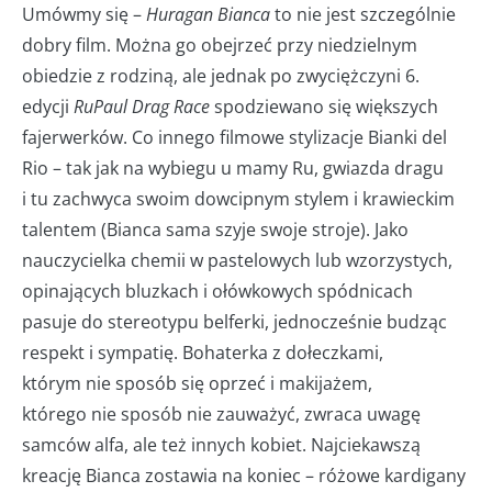
Umówmy się –
Huragan Bianca
to nie jest szczególnie
dobry film. Można go obejrzeć przy niedzielnym
obiedzie z rodziną, ale jednak po zwyciężczyni 6.
edycji
RuPaul Drag Race
spodziewano się większych
fajerwerków. Co innego filmowe stylizacje Bianki del
Rio – tak jak na wybiegu u mamy Ru, gwiazda dragu
i tu zachwyca swoim dowcipnym stylem i krawieckim
talentem (Bianca sama szyje swoje stroje). Jako
nauczycielka chemii w pastelowych lub wzorzystych,
opinających bluzkach i ołówkowych spódnicach
pasuje do stereotypu belferki, jednocześnie budząc
respekt i sympatię. Bohaterka z dołeczkami,
którym nie sposób się oprzeć i makijażem,
którego nie sposób nie zauważyć, zwraca uwagę
samców alfa, ale też innych kobiet. Najciekawszą
kreację Bianca zostawia na koniec – różowe kardigany