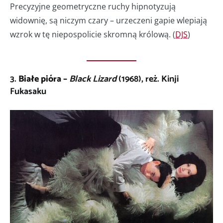
Precyzyjne geometryczne ruchy hipnotyzują
widownię, są niczym czary – urzeczeni gapie wlepiają
wzrok w tę niepospolicie skromną królową. (
DJS
)
3.
Białe pióra –
Black Lizard
(1968), reż. Kinji
Fukasaku