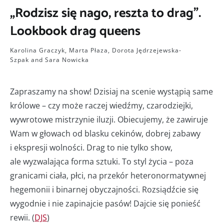
„Rodzisz się nago, reszta to drag”.
Lookbook drag queens
Karolina Graczyk
,
Marta Płaza
,
Dorota Jędrzejewska-
Szpak
and
Sara Nowicka
Zapraszamy na show! Dzisiaj na scenie wystąpią same
królowe – czy może raczej wiedźmy, czarodziejki,
wywrotowe mistrzynie iluzji. Obiecujemy, że zawiruje
Wam w głowach od blasku cekinów, dobrej zabawy
i ekspresji wolności. Drag to nie tylko show,
ale wyzwalająca forma sztuki. To styl życia – poza
granicami ciała, płci, na przekór heteronormatywnej
hegemonii i binarnej obyczajności. Rozsiądźcie się
wygodnie i nie zapinajcie pasów! Dajcie się ponieść
rewii. (
DJS
)