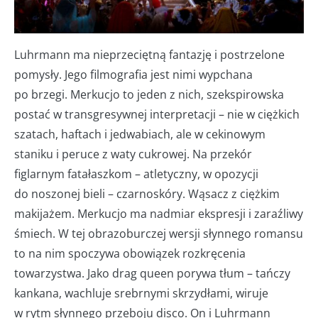
Luhrmann ma nieprzeciętną fantazję i postrzelone
pomysły. Jego filmografia jest nimi wypchana
po brzegi. Merkucjo to jeden z nich, szekspirowska
postać w transgresywnej interpretacji – nie w ciężkich
szatach, haftach i jedwabiach, ale w cekinowym
staniku i peruce z waty cukrowej. Na przekór
figlarnym fatałaszkom – atletyczny, w opozycji
do noszonej bieli – czarnoskóry. Wąsacz z ciężkim
makijażem. Merkucjo ma nadmiar ekspresji i zaraźliwy
śmiech. W tej obrazoburczej wersji słynnego romansu
to na nim spoczywa obowiązek rozkręcenia
towarzystwa. Jako drag queen porywa tłum – tańczy
kankana, wachluje srebrnymi skrzydłami, wiruje
w rytm słynnego przeboju disco. On i Luhrmann