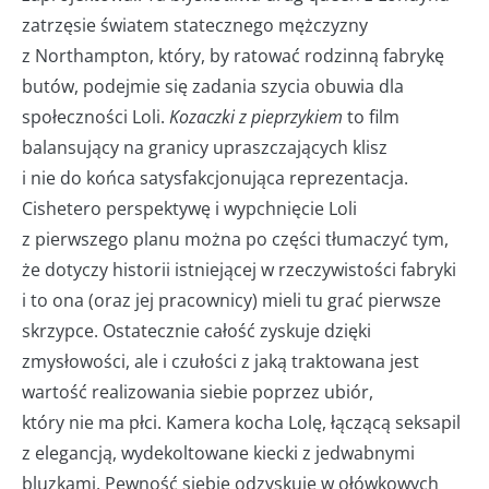
zatrzęsie światem statecznego mężczyzny
z Northampton, który, by ratować rodzinną fabrykę
butów, podejmie się zadania szycia obuwia dla
społeczności Loli.
Kozaczki z pieprzykiem
to film
balansujący na granicy upraszczających klisz
i nie do końca satysfakcjonująca reprezentacja.
Cishetero perspektywę i wypchnięcie Loli
z pierwszego planu można po części tłumaczyć tym,
że dotyczy historii istniejącej w rzeczywistości fabryki
i to ona (oraz jej pracownicy) mieli tu grać pierwsze
skrzypce. Ostatecznie całość zyskuje dzięki
zmysłowości, ale i czułości z jaką traktowana jest
wartość realizowania siebie poprzez ubiór,
który nie ma płci. Kamera kocha Lolę, łączącą seksapil
z elegancją, wydekoltowane kiecki z jedwabnymi
bluzkami. Pewność siebie odzyskuje w ołówkowych