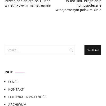
Prześnione obietnice. Queer
W uścisku. Pragnienie
wpisu
w netflixowym mainstreamie
homospołeczne
w najnowszym polskim kinie
Szukaj:
INFO:
O NAS
KONTAKT
POLITYKA PRYWATNOŚCI
ARCHIWUM