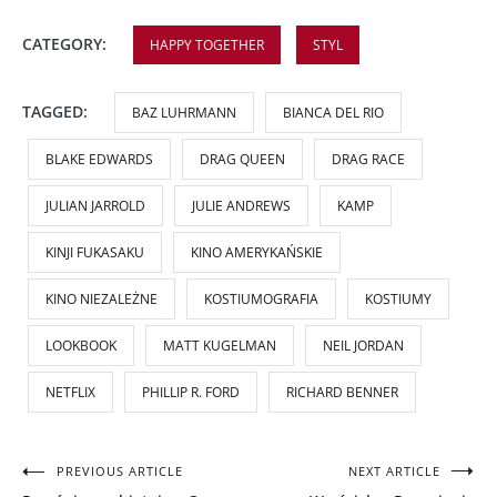
CATEGORY:
HAPPY TOGETHER
STYL
TAGGED:
BAZ LUHRMANN
BIANCA DEL RIO
BLAKE EDWARDS
DRAG QUEEN
DRAG RACE
JULIAN JARROLD
JULIE ANDREWS
KAMP
KINJI FUKASAKU
KINO AMERYKAŃSKIE
KINO NIEZALEŻNE
KOSTIUMOGRAFIA
KOSTIUMY
LOOKBOOK
MATT KUGELMAN
NEIL JORDAN
NETFLIX
PHILLIP R. FORD
RICHARD BENNER
Nawigacja
PREVIOUS ARTICLE
NEXT ARTICLE