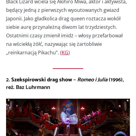
Black Lizard wciela się Akihiro Miwa, aktor i aktywista,
będący jedną z pierwszych wyoutowanych gwiazd
Japonii. Jako gładkolica drag queen roztacza wokół
siebie aurę przynależną diwom lat trzydziestych.
Ostatnimi czasy zmienił imidż – włosy przefarbował
na wściekłą żółć, nazywając się żartobliwie
„reinkarnacją Pikachu”. (
KG
)
2.
Szekspirowski drag show
–
Romeo i Julia
(1996),
reż. Baz Luhrmann