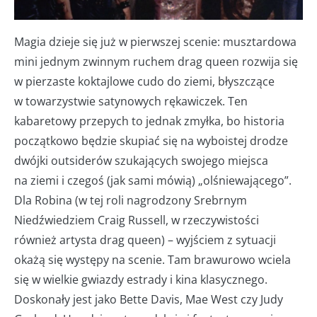
Magia dzieje się już w pierwszej scenie: musztardowa
mini jednym zwinnym ruchem drag queen rozwija się
w pierzaste koktajlowe cudo do ziemi, błyszczące
w towarzystwie satynowych rękawiczek. Ten
kabaretowy przepych to jednak zmyłka, bo historia
początkowo będzie skupiać się na wyboistej drodze
dwójki outsiderów szukających swojego miejsca
na ziemi i czegoś (jak sami mówią) „olśniewającego”.
Dla Robina (w tej roli nagrodzony Srebrnym
Niedźwiedziem Craig Russell, w rzeczywistości
również artysta drag queen) – wyjściem z sytuacji
okażą się występy na scenie. Tam brawurowo wciela
się w wielkie gwiazdy estrady i kina klasycznego.
Doskonały jest jako Bette Davis, Mae West czy Judy