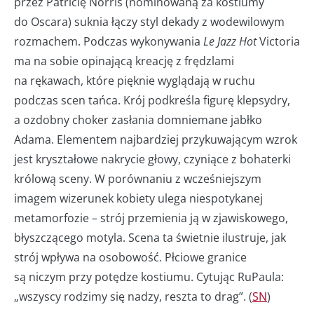
przez Patricię Norris (nominowaną za kostiumy
do Oscara) suknia łączy styl dekady z wodewilowym
rozmachem. Podczas wykonywania
Le Jazz Hot
Victoria
ma na sobie opinającą kreację z frędzlami
na rękawach, które pięknie wyglądają w ruchu
podczas scen tańca. Krój podkreśla figurę klepsydry,
a ozdobny choker zasłania domniemane jabłko
Adama. Elementem najbardziej przykuwającym wzrok
jest kryształowe nakrycie głowy, czyniące z bohaterki
królową sceny. W porównaniu z wcześniejszym
imagem wizerunek kobiety ulega niespotykanej
metamorfozie – strój przemienia ją w zjawiskowego,
błyszczącego motyla. Scena ta świetnie ilustruje, jak
strój wpływa na osobowość. Płciowe granice
są niczym przy potędze kostiumu. Cytując RuPaula:
„wszyscy rodzimy się nadzy, reszta to drag”. (
SN
)