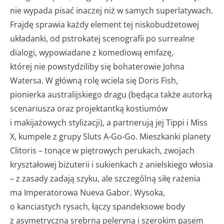
nie wypada pisać inaczej niż w samych superlatywach.
Frajdę sprawia każdy element tej niskobudżetowej
układanki, od pstrokatej scenografii po surrealne
dialogi, wypowiadane z komediową emfazę,
której nie powstydziliby się bohaterowie Johna
Watersa. W główną rolę wciela się Doris Fish,
pionierka australijskiego dragu (będąca także autorką
scenariusza oraz projektantką kostiumów
i makijażowych stylizacji), a partnerują jej Tippi i Miss
X, kumpele z grupy Sluts A-Go-Go. Mieszkanki planety
Clitoris – tonące w piętrowych perukach, zwojach
kryształowej biżuterii i sukienkach z anielskiego włosia
– z zasady zadają szyku, ale szczególną siłę rażenia
ma Imperatorowa Nueva Gabor. Wysoka,
o kanciastych rysach, łączy spandeksowe body
z asymetryczną srebrną peleryną i szerokim pasem