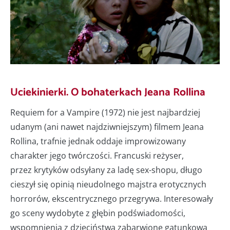
Uciekinierki. O bohaterkach Jeana Rollina
Requiem for a Vampire (1972) nie jest najbardziej
udanym (ani nawet najdziwniejszym) filmem Jeana
Rollina, trafnie jednak oddaje improwizowany
charakter jego twórczości. Francuski reżyser,
przez krytyków odsyłany za ladę sex-shopu, długo
cieszył się opinią nieudolnego majstra erotycznych
horrorów, ekscentrycznego przegrywa. Interesowały
go sceny wydobyte z głębin podświadomości,
wspomnienia z dzieciństwa zabarwione gatunkową