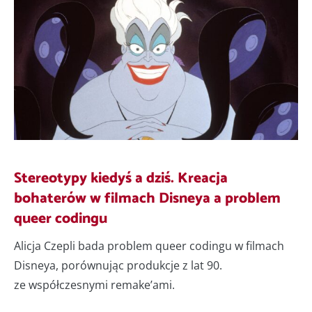
Stereotypy kiedyś a dziś. Kreacja
bohaterów w filmach Disneya a problem
queer codingu
Alicja Czepli bada problem queer codingu w filmach
Disneya, porównując produkcje z lat 90.
ze współczesnymi remake’ami.