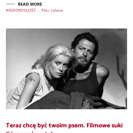
READ MORE
NIEDOROSŁOŚĆ
,
Plac zabaw
Teraz chcę być twoim psem. Filmowe suki