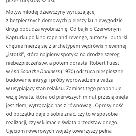
przez turystów szlaki.
Motyw młodej dziewczyny wyruszającej
z bezpiecznych domowych pieleszy ku niewygodzie
drogi pobudza wyobraźnię. Od bajki o Czerwonym
Kapturku po kino rape and revenge, autorzy i autorki
chętnie mierzą się z archetypem wędrówki niewinnej
„istotki”, która najpierw spotyka na drodze szereg
niebezpieczeństw, a potem dorasta. Robert Fuest
w
And Soon the Darkness
(1970) odrzuca niespieszne
budowanie intrygi i próby wprowadzenia widza
w usypiający stan relaksu. Zamiast tego proponuje
wizję świata, która od pierwszych minut przesiąknięta
jest złem, wytrącając nas z równowagi. Opresyjność
od początku daje o sobie znać, czy to w sposobie
realizacji, czy w klimacie świata przedstawionego.
Ujęciom rowerowych wojaży towarzyszy pełna