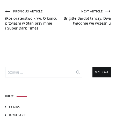
Nawigacja
PREVIOUS ARTICLE
NEXT ARTICLE
(Roz)braterstwo krwi. O końcu
Brigitte Bardot tańczy. Dwa
wpisu
przyjaźni w Stań przy mnie
tygodnie we wrześniu
i Super Dark Times
Szukaj:
INFO:
O NAS
KONTAKT