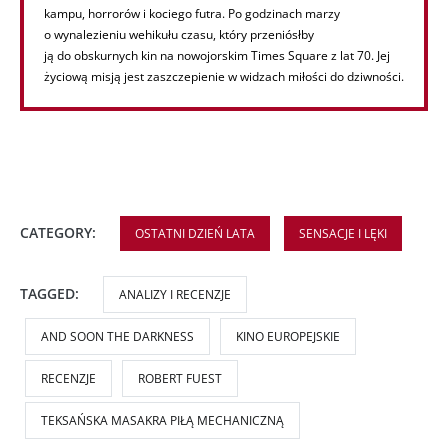
kampu, horrorów i kociego futra. Po godzinach marzy
o wynalezieniu wehikułu czasu, który przeniósłby
ją do obskurnych kin na nowojorskim Times Square z lat 70. Jej
życiową misją jest zaszczepienie w widzach miłości do dziwności.
CATEGORY:
OSTATNI DZIEŃ LATA
SENSACJE I LĘKI
TAGGED:
ANALIZY I RECENZJE
AND SOON THE DARKNESS
KINO EUROPEJSKIE
RECENZJE
ROBERT FUEST
TEKSAŃSKA MASAKRA PIŁĄ MECHANICZNĄ