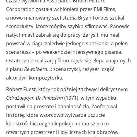
czasie wytwórnia Associated British Picture
Corporation została wchłonięta przez EMI Films,
a nowo mianowany szef studia Bryan Forbes szukał
scenariuszy, które mógłby szybko sfilmować. Panowie
natychmiast zabrali się do pracy. Zarys filmu miał
powstać w ciągu zaledwie jednego spotkania, a pełen
scenariusz – po weekendzie intensywnego pisania.
Ostatecznie realizacją filmu zajęła się ekipa znajomych
z planu
Rewolwera
…: scenarzyści, reżyser, część
aktorów i kompozytorka.
Robert Fuest, który rok później zachwyci delirycznym
Odrażającym Dr Phibesem
(1971), w tym wypadku
postawił na prostotę i banalność zła. Zaoferował
historię, która wzorcowo wytwarza uczucie
klaustrofobicznego niepokoju mimo szeroko
otwartych przestrzeni i idyllicznych krajobrazów.