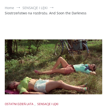
Home
SENSACJE I LĘKI
Siostrzeństwo na rozdrożu. And Soon the Darkness
OSTATNI DZIEŃ LATA
,
SENSACJE I LĘKI