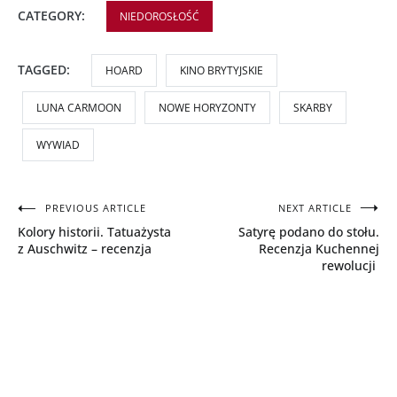
CATEGORY:
NIEDOROSŁOŚĆ
TAGGED:
HOARD
KINO BRYTYJSKIE
LUNA CARMOON
NOWE HORYZONTY
SKARBY
WYWIAD
Nawigacja
PREVIOUS ARTICLE
NEXT ARTICLE
Kolory historii. Tatuażysta
Satyrę podano do stołu.
wpisu
z Auschwitz – recenzja
Recenzja Kuchennej
rewolucji