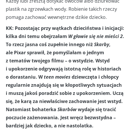
Każdy lubi zresztą dotykać owoców albo dziurkować
plastik na zgrzewkach wody. Robienie takich rzeczy
pomaga zachować wewnętrzne dzikie dziecko.
KK: Pozostając przy wątkach dzieciństwa i inicjacji:
kilka dni temu obejrzałam
W głowie się nie mieści 2
.
To rzecz jasna coś zupełnie innego niż
Skarby
,
ale Pixar sprawił, że pomyślałam o jednym
z tematów twojego filmu – o wstydzie. Wstyd
i upokorzenie odgrywają istotną rolę w historiach
o dorastaniu. W
teen movies
dziewczęta i chłopcy
regularnie znajdują się w kłopotliwych sytuacjach
i muszą jakoś poradzić sobie z upokorzeniem. Uczą
się, że karą za niewłaściwe zachowanie jest wstyd.
Natomiast bohaterka
Skarbów
wydaje się tracić
poczucie zażenowania. Jest wręcz bezwstydna –
bardziej jak dziecko, a nie nastolatka.