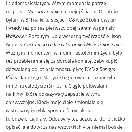
i siedemdziesiątych. W tym momencie patrzę
na plakat
Na samym dnie
na mojej ścianie! Ostatnio
byłam w BFI na kilku sesjach Q&A ze Skolimowskim
i wtedy też po raz pierwszy obejrzałam wspaniały
Walkower
. Poza tym lubię wczesną twórczość Allison
Anders:
Czekam na ciebie w Laramie
i
Moje szalone życie
.
Ważnym momentem w moim nastoletnim życiu było
też przebieranie się za dorosłą kobietę, żeby kupić
dozwoloną od lat osiemnastu płytę DVD z
Benny’s
Video
Hanekego. Nabycie tego towaru naznaczyło
mnie na całe życie (śmiech). Ciągle polowałam
na filmy, które pokazywały zepsucie w tym,
co zwyczajne. Kiedy moje ciało zmieniało się
w straszny i szybki sposób, filmy jakoś
to odzwierciadlały. Oddawały też uczucia, które ciężko
opisać, ale dotyczą nas wszystkich – te niemal boskie