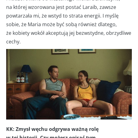
na której wzorowana jest postać Laraib, zawsze
powtarzała mi, że wstyd to strata energii. I myślę
sobie, że Maria może być sobą również dlatego,
że kobiety wokół akceptują jej bezwstydne, obrzydliwe
cechy.
KK: Zmysł węchu odgrywa ważną rolę
w tej historii. Czy możesz opisać tym,